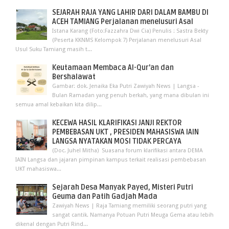
SEJARAH RAJA YANG LAHIR DARI DALAM BAMBU DI
ACEH TAMIANG Perjalanan menelusuri Asal
Istana Karang (Foto:Fazzahra Dwi Cia) Penulis : Sastra Bekty
(Peserta KKNMS Kelompok 7) Perjalanan menelusuri Asal
Usul Suku Tamiang masih t...
Keutamaan Membaca Al-Qur'an dan
Bershalawat
Gambar: dok. Jenaika Eka Putri Zawiyah News | Langsa -
Bulan Ramadan yang penuh berkah, yang mana dibulan ini
semua amal kebaikan kita dilip...
KECEWA HASIL KLARIFIKASI JANJI REKTOR
PEMBEBASAN UKT , PRESIDEN MAHASISWA IAIN
LANGSA NYATAKAN MOSI TIDAK PERCAYA
(Doc. Juhel Mitha) Suasana forum klarifikasi antara DEMA
IAIN Langsa dan jajaran pimpinan kampus terkait realisasi pembebasan
UKT mahasiswa...
Sejarah Desa Manyak Payed, Misteri Putri
Geuma dan Patih Gadjah Mada
Zawiyah News | Raja Tamiang memiliki seorang putri yang
sangat cantik. Namanya Potuan Putri Meuga Gema atau lebih
dikenal dengan Putri Rind...