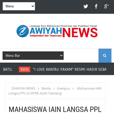
S
ATIL
KKN
"I LOVE RANTAU PAKAM" RESMI HADIR SEBAGAI I
E
A
ZAWIYAH NEWS
Berita
Kampus
Mahasiswa IAIN
Langsa PPL Di DPRK Aceh Tamiang
R
MAHASISWA IAIN LANGSA PPL
C