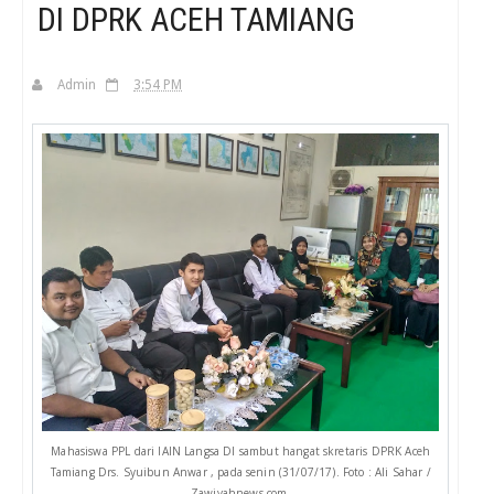
DI DPRK ACEH TAMIANG
H
Admin
3:54 PM
Mahasiswa PPL dari IAIN Langsa DI sambut hangat skretaris DPRK Aceh
Tamiang Drs. Syuibun Anwar , pada senin (31/07/17). Foto : Ali Sahar /
Zawiyahnews.com.