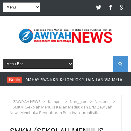
S
Berita
MAHASISWA KKN KELOMPOK 2 LAIN LANGSA MELAKUKAN
E
A
ZAWIYAH NEWS
Kampus
Nanggroe
Nasional
SMKM (Sekolah Menulis Kajian Media) dan LPM Zawiyah
R
News Membuka Pendaftaran Pelatihan Jurnalistik
C