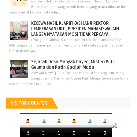
Gambar: dok. Jenaika Eka Putri Zawiyah News | Langsa -
Bulan Ramadan yang penuh berkah, yang mana dibulan ini
semua amal kebaikan kita dilip...
KECEWA HASIL KLARIFIKASI JANJI REKTOR
PEMBEBASAN UKT , PRESIDEN MAHASISWA IAIN
LANGSA NYATAKAN MOSI TIDAK PERCAYA
(Doc. Juhel Mitha) Suasana forum klarifikasi antara DEMA
IAIN Langsa dan jajaran pimpinan kampus terkait realisasi pembebasan
UKT mahasiswa...
Sejarah Desa Manyak Payed, Misteri Putri
Geuma dan Patih Gadjah Mada
Zawiyah News | Raja Tamiang memiliki seorang putri yang
sangat cantik. Namanya Potuan Putri Meuga Gema atau lebih
dikenal dengan Putri Rind...
VISITOR COUNTER