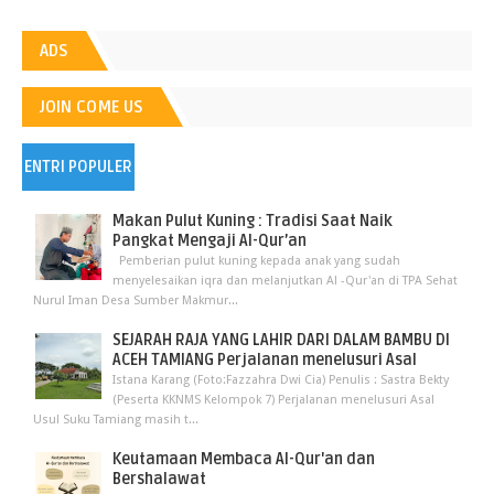
ADS
JOIN COME US
ENTRI POPULER
Makan Pulut Kuning : Tradisi Saat Naik
Pangkat Mengaji Al-Qur’an
Pemberian pulut kuning kepada anak yang sudah
menyelesaikan iqra dan melanjutkan Al -Qur'an di TPA Sehat
Nurul Iman Desa Sumber Makmur...
SEJARAH RAJA YANG LAHIR DARI DALAM BAMBU DI
ACEH TAMIANG Perjalanan menelusuri Asal
Istana Karang (Foto:Fazzahra Dwi Cia) Penulis : Sastra Bekty
(Peserta KKNMS Kelompok 7) Perjalanan menelusuri Asal
Usul Suku Tamiang masih t...
Keutamaan Membaca Al-Qur'an dan
Bershalawat