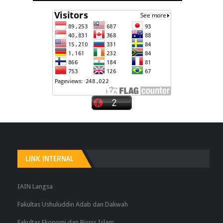
LINK INTERNAL
IAIN Langsa
Fakultas Ushuluddin Adab dan Dakwah
Fakultas Ekonomi dan Bisnis Islam