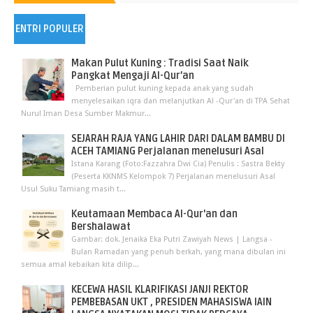
ENTRI POPULER
Makan Pulut Kuning : Tradisi Saat Naik
Pangkat Mengaji Al-Qur’an
Pemberian pulut kuning kepada anak yang sudah
menyelesaikan iqra dan melanjutkan Al -Qur'an di TPA Sehat
Nurul Iman Desa Sumber Makmur...
SEJARAH RAJA YANG LAHIR DARI DALAM BAMBU DI
ACEH TAMIANG Perjalanan menelusuri Asal
Istana Karang (Foto:Fazzahra Dwi Cia) Penulis : Sastra Bekty
(Peserta KKNMS Kelompok 7) Perjalanan menelusuri Asal
Usul Suku Tamiang masih t...
Keutamaan Membaca Al-Qur'an dan
Bershalawat
Gambar: dok. Jenaika Eka Putri Zawiyah News | Langsa -
Bulan Ramadan yang penuh berkah, yang mana dibulan ini
semua amal kebaikan kita dilip...
KECEWA HASIL KLARIFIKASI JANJI REKTOR
PEMBEBASAN UKT , PRESIDEN MAHASISWA IAIN