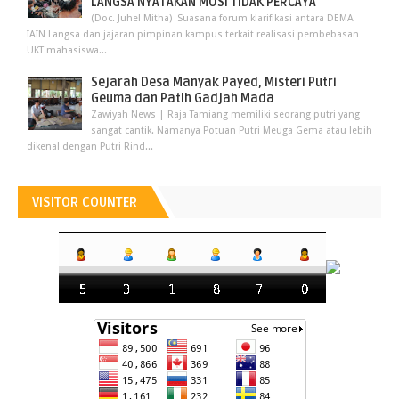
LANGSA NYATAKAN MOSI TIDAK PERCAYA
(Doc. Juhel Mitha) Suasana forum klarifikasi antara DEMA
IAIN Langsa dan jajaran pimpinan kampus terkait realisasi pembebasan
UKT mahasiswa...
Sejarah Desa Manyak Payed, Misteri Putri
Geuma dan Patih Gadjah Mada
Zawiyah News | Raja Tamiang memiliki seorang putri yang
sangat cantik. Namanya Potuan Putri Meuga Gema atau lebih
dikenal dengan Putri Rind...
VISITOR COUNTER