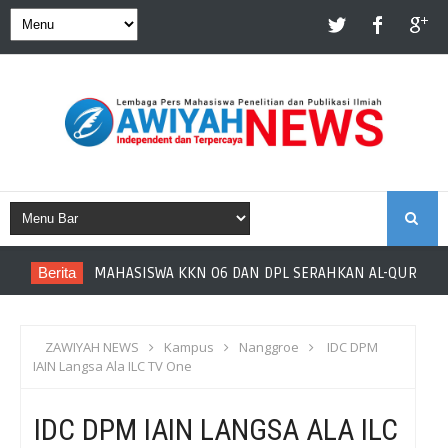
S
Berita
MAHASISWA KKN 06 DAN DPL SERAHKAN AL-QUR’AN 
E
A
ZAWIYAH NEWS
Kampus
Nanggroe
IDC DPM
IAIN Langsa Ala ILC TV One
R
IDC DPM IAIN LANGSA ALA ILC
C