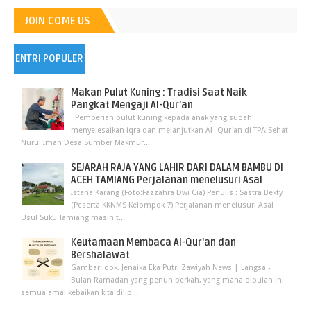
JOIN COME US
ENTRI POPULER
Makan Pulut Kuning : Tradisi Saat Naik
Pangkat Mengaji Al-Qur’an
Pemberian pulut kuning kepada anak yang sudah
menyelesaikan iqra dan melanjutkan Al -Qur'an di TPA Sehat
Nurul Iman Desa Sumber Makmur...
SEJARAH RAJA YANG LAHIR DARI DALAM BAMBU DI
ACEH TAMIANG Perjalanan menelusuri Asal
Istana Karang (Foto:Fazzahra Dwi Cia) Penulis : Sastra Bekty
(Peserta KKNMS Kelompok 7) Perjalanan menelusuri Asal
Usul Suku Tamiang masih t...
Keutamaan Membaca Al-Qur'an dan
Bershalawat
Gambar: dok. Jenaika Eka Putri Zawiyah News | Langsa -
Bulan Ramadan yang penuh berkah, yang mana dibulan ini
semua amal kebaikan kita dilip...