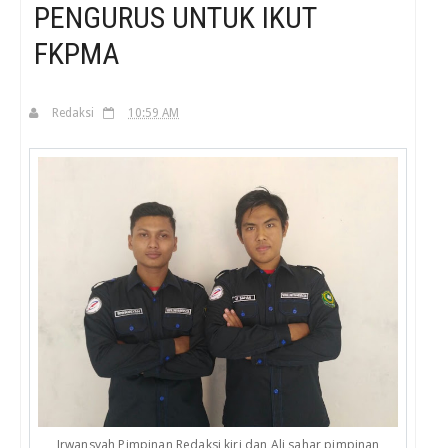
PENGURUS UNTUK IKUT
FKPMA
H
Redaksi
10:59 AM
Irwansyah Pimpinan Redaksi kiri dan Ali sahar pimpinan