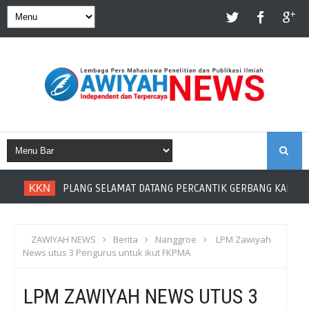
S
KKN
PLANG SELAMAT DATANG PERCANTIK GERBANG KAMPU
E
A
ZAWIYAH NEWS
Berita
Nanggroe
LPM Zawiyah
News utus 3 Pengurus untuk ikut FKPMA
R
LPM ZAWIYAH NEWS UTUS 3
C