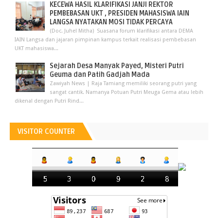
KECEWA HASIL KLARIFIKASI JANJI REKTOR
PEMBEBASAN UKT , PRESIDEN MAHASISWA IAIN
LANGSA NYATAKAN MOSI TIDAK PERCAYA
(Doc. Juhel Mitha) Suasana forum klarifikasi antara DEMA
IAIN Langsa dan jajaran pimpinan kampus terkait realisasi pembebasan
UKT mahasiswa...
Sejarah Desa Manyak Payed, Misteri Putri
Geuma dan Patih Gadjah Mada
Zawiyah News | Raja Tamiang memiliki seorang putri yang
sangat cantik. Namanya Potuan Putri Meuga Gema atau lebih
dikenal dengan Putri Rind...
VISITOR COUNTER