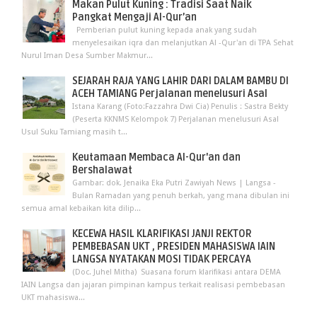
Makan Pulut Kuning : Tradisi Saat Naik
Pangkat Mengaji Al-Qur’an
Pemberian pulut kuning kepada anak yang sudah
menyelesaikan iqra dan melanjutkan Al -Qur'an di TPA Sehat
Nurul Iman Desa Sumber Makmur...
SEJARAH RAJA YANG LAHIR DARI DALAM BAMBU DI
ACEH TAMIANG Perjalanan menelusuri Asal
Istana Karang (Foto:Fazzahra Dwi Cia) Penulis : Sastra Bekty
(Peserta KKNMS Kelompok 7) Perjalanan menelusuri Asal
Usul Suku Tamiang masih t...
Keutamaan Membaca Al-Qur'an dan
Bershalawat
Gambar: dok. Jenaika Eka Putri Zawiyah News | Langsa -
Bulan Ramadan yang penuh berkah, yang mana dibulan ini
semua amal kebaikan kita dilip...
KECEWA HASIL KLARIFIKASI JANJI REKTOR
PEMBEBASAN UKT , PRESIDEN MAHASISWA IAIN
LANGSA NYATAKAN MOSI TIDAK PERCAYA
(Doc. Juhel Mitha) Suasana forum klarifikasi antara DEMA
IAIN Langsa dan jajaran pimpinan kampus terkait realisasi pembebasan
UKT mahasiswa...