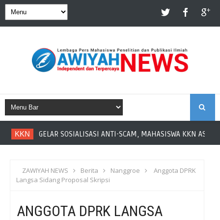
S
KKN
GELAR SOSIALISASI ANTI-SCAM, MAHASISWA KKN ASAH LI
E
A
ZAWIYAH NEWS
Berita
Nanggroe
Anggota DPRK
Langsa Sidang Proposal Skripsi
R
ANGGOTA DPRK LANGSA
C