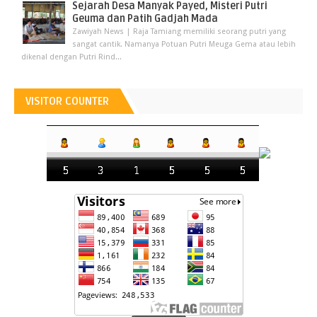
Sejarah Desa Manyak Payed, Misteri Putri
Geuma dan Patih Gadjah Mada
Zawiyah News | Raja Tamiang memiliki seorang putri yang
sangat cantik. Namanya Potuan Putri Meuga Gema atau lebih
dikenal dengan Putri Rind...
VISITOR COUNTER