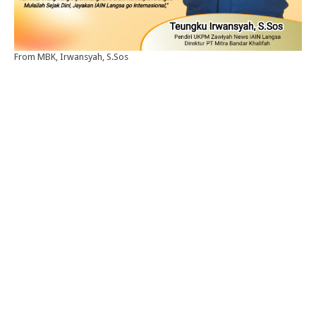
From MBK, Irwansyah, S.Sos