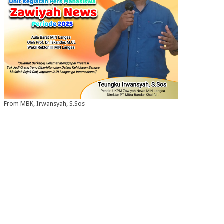
From MBK, Irwansyah, S.Sos