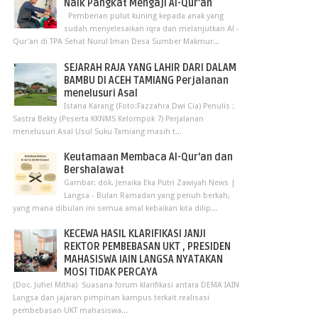
Naik Pangkat Mengaji Al-Qur’an
Pemberian pulut kuning kepada anak yang
sudah menyelesaikan iqra dan melanjutkan Al -
Qur'an di TPA Sehat Nurul Iman Desa Sumber Makmur...
SEJARAH RAJA YANG LAHIR DARI DALAM
BAMBU DI ACEH TAMIANG Perjalanan
menelusuri Asal
Istana Karang (Foto:Fazzahra Dwi Cia) Penulis :
Sastra Bekty (Peserta KKNMS Kelompok 7) Perjalanan
menelusuri Asal Usul Suku Tamiang masih t...
Keutamaan Membaca Al-Qur'an dan
Bershalawat
Gambar: dok. Jenaika Eka Putri Zawiyah News |
Langsa - Bulan Ramadan yang penuh berkah,
yang mana dibulan ini semua amal kebaikan kita dilip...
KECEWA HASIL KLARIFIKASI JANJI
REKTOR PEMBEBASAN UKT , PRESIDEN
MAHASISWA IAIN LANGSA NYATAKAN
MOSI TIDAK PERCAYA
(Doc. Juhel Mitha) Suasana forum klarifikasi antara DEMA IAIN
Langsa dan jajaran pimpinan kampus terkait realisasi
pembebasan UKT mahasiswa...