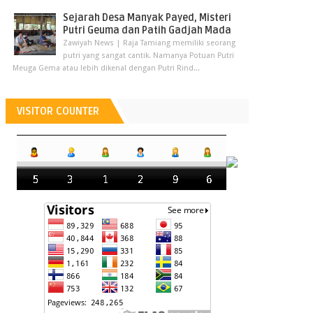
Sejarah Desa Manyak Payed, Misteri
Putri Geuma dan Patih Gadjah Mada
Zawiyah News | Raja Tamiang memiliki seorang
putri yang sangat cantik. Namanya Potuan Putri
Meuga Gema atau lebih dikenal dengan Putri Rind...
VISITOR COUNTER