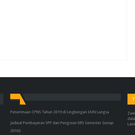
T
Penerimaan CPNS Tahun 2019 di Lingkungan IAIN Langsa
Zaw
dala
Jadwal Pembayaran SPP dan Pengisian KRS Semester Genap
Lain
20162