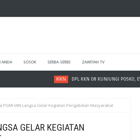
H ANDA
SOSOK
SERBA-SERBI
ZAWIYAH TV
KKN
DPL KKN 08 KUNJUNGI POSKO, EVALUASI PR
 PGMI IAIN Langsa Gelar Kegiatan Pengabdian Masyarakat
NGSA GELAR KEGIATAN
T