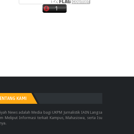
ENTANG KAMI
iyah News adalah Media bagi UKPM Jurnalistik IAIN Langsa
m Meliput Informasi terkait Kampus, Mahasiswa, serta Isu
nya.