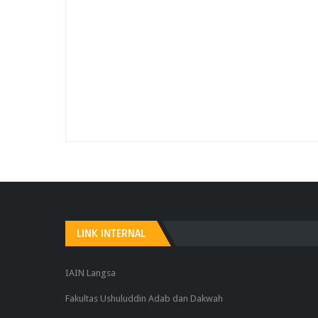
LINK INTERNAL
IAIN Langsa
Fakultas Ushuluddin Adab dan Dakwah