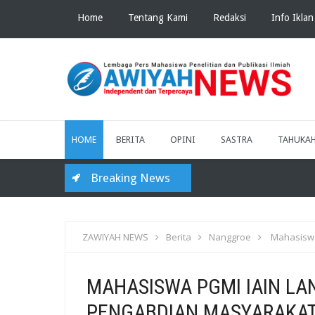
Home
Tentang Kami
Redaksi
Info Iklan
HOME
BERITA
OPINI
SASTRA
TAHUKA
Breaking News
ZAWIYAH NEWS
Berita
Nanggroe
Mahasiswa
MAHASISWA PGMI IAIN LA
PENGABDIAN MASYARAKA