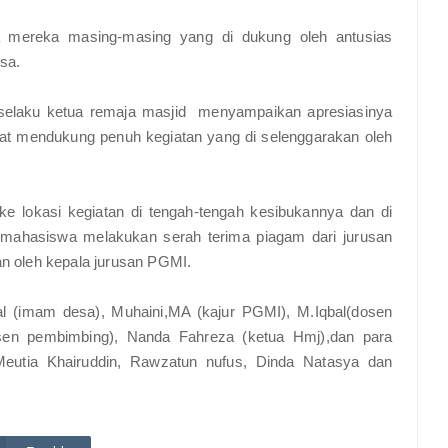
ga mereka masing-masing yang di dukung oleh antusias
sa.
 selaku ketua remaja masjid menyampaikan apresiasinya
gat mendukung penuh kegiatan yang di selenggarakan oleh
e lokasi kegiatan di tengah-tengah kesibukannya dan di
, mahasiswa melakukan serah terima piagam dari jurusan
an oleh kepala jurusan PGMI.
rizal (imam desa), Muhaini,MA (kajur PGMI), M.Iqbal(dosen
osen pembimbing), Nanda Fahreza (ketua Hmj),dan para
eutia Khairuddin, Rawzatun nufus, Dinda Natasya dan