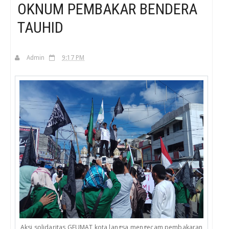
OKNUM PEMBAKAR BENDERA
TAUHID
H
Admin
9:17 PM
Aksi solidaritas GEUMAT kota langsa mengecam pembakaran