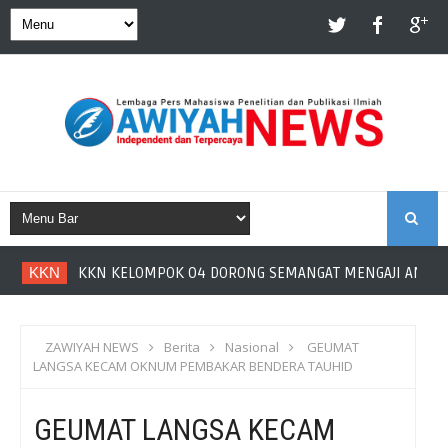
S
KKN
KKN KELOMPOK 04 DORONG SEMANGAT MENGAJI ANAK ME
E
A
ZAWIYAH NEWS
Berita
Nasional
GEUMAT
LANGSA KECAM OKNUM PEMBAKAR BENDERA TAUHID
R
GEUMAT LANGSA KECAM
C