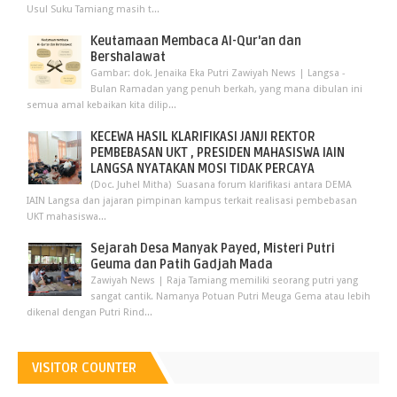
Usul Suku Tamiang masih t...
Keutamaan Membaca Al-Qur'an dan
Bershalawat
Gambar: dok. Jenaika Eka Putri Zawiyah News | Langsa -
Bulan Ramadan yang penuh berkah, yang mana dibulan ini
semua amal kebaikan kita dilip...
KECEWA HASIL KLARIFIKASI JANJI REKTOR
PEMBEBASAN UKT , PRESIDEN MAHASISWA IAIN
LANGSA NYATAKAN MOSI TIDAK PERCAYA
(Doc. Juhel Mitha) Suasana forum klarifikasi antara DEMA
IAIN Langsa dan jajaran pimpinan kampus terkait realisasi pembebasan
UKT mahasiswa...
Sejarah Desa Manyak Payed, Misteri Putri
Geuma dan Patih Gadjah Mada
Zawiyah News | Raja Tamiang memiliki seorang putri yang
sangat cantik. Namanya Potuan Putri Meuga Gema atau lebih
dikenal dengan Putri Rind...
VISITOR COUNTER