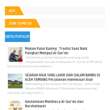
ADS
JOIN COME US
ENTRI POPULER
Makan Pulut Kuning : Tradisi Saat Naik
Pangkat Mengaji Al-Qur’an
Pemberian pulut kuning kepada anak yang sudah
menyelesaikan iqra dan melanjutkan Al -Qur'an di TPA Sehat
Nurul Iman Desa Sumber Makmur...
SEJARAH RAJA YANG LAHIR DARI DALAM BAMBU DI
ACEH TAMIANG Perjalanan menelusuri Asal
Istana Karang (Foto:Fazzahra Dwi Cia) Penulis : Sastra Bekty
(Peserta KKNMS Kelompok 7) Perjalanan menelusuri Asal
Usul Suku Tamiang masih t...
Keutamaan Membaca Al-Qur'an dan
Bershalawat