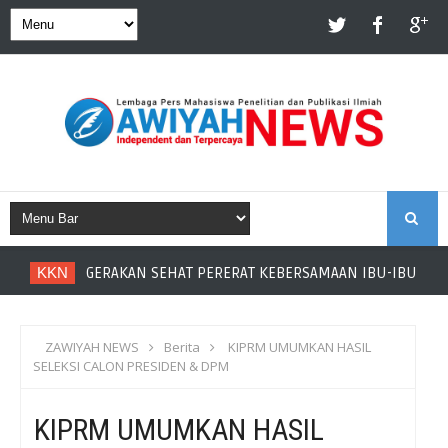
S
KKN
GERAKAN SEHAT PERERAT KEBERSAMAAN IBU-IBU RAN
E
A
ZAWIYAH NEWS
Berita
KIPRM UMUMKAN HASIL
SELEKSI CALON PRESIDEN & DPM
R
KIPRM UMUMKAN HASIL
C