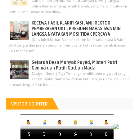
Gambar: dok. Jenaika Eka Putri Zawiyah News | Langsa -
Bulan Ramadan yang penuh berkah, yang mana dibulan ini
semua amal kebaikan kita dilip...
KECEWA HASIL KLARIFIKASI JANJI REKTOR
PEMBEBASAN UKT , PRESIDEN MAHASISWA IAIN
LANGSA NYATAKAN MOSI TIDAK PERCAYA
(Doc. Juhel Mitha) Suasana forum klarifikasi antara DEMA
IAIN Langsa dan jajaran pimpinan kampus terkait realisasi pembebasan
UKT mahasiswa...
Sejarah Desa Manyak Payed, Misteri Putri
Geuma dan Patih Gadjah Mada
Zawiyah News | Raja Tamiang memiliki seorang putri yang
sangat cantik. Namanya Potuan Putri Meuga Gema atau lebih
dikenal dengan Putri Rind...
VISITOR COUNTER