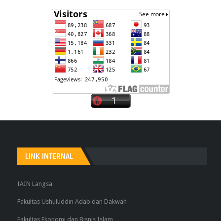
LINK INTERNAL
IAIN Langsa
Fakultas Ushuluddin Adab dan Dakwah
Fakultas Ekonomi dan Bisnis Islam