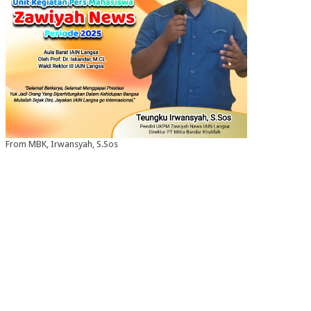
From MBK, Irwansyah, S.Sos