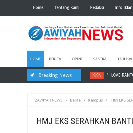
Home
Tentang Kami
Redaksi
Info Iklan
HOME
BERITA
OPINI
SASTRA
TAHUKA
Breaking News
KKN
"I LOVE RANTA
ZAWIYAH NEWS
Berita
Kampus
HMJ EKS SE
HMJ EKS SERAHKAN BANT