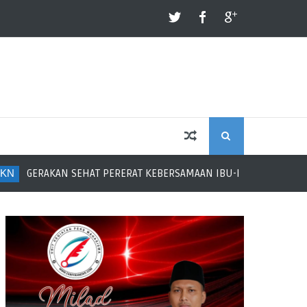
S
N
GERAKAN SEHAT PERERAT KEBERSAMAAN IBU-IBU RANTAU PAK
E
A
R
C