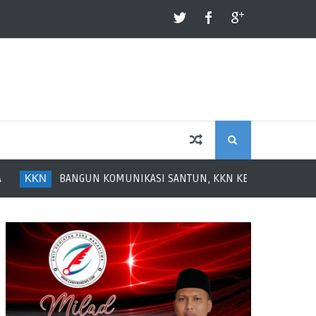
S
KKN
BANGUN KOMUNIKASI SANTUN, KKN KELOMPOK 8 EDUKASI
E
A
R
C