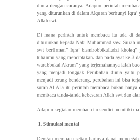
dunia dengan caranya. Adapun perintah membaca 
yang diturunkan di dalam Alquran berbunyi Iqra’ 
Allah swt.
Di mana perintah untuk membaca itu ada di d
diturunkan kepada Nabi Muhammad saw. Surah ini b
swt berfirman” Iqra’ bismirobbikalladzi kholaq
tuhanmu yang menciptakan. dan pada ayat ke-3 da
warabbukal Akram” yang terjemahannya ialah baca
yang menjadi tonggak Perubahan dunia yaitu p
menjadi terang benderang, perubahan ini bisa ter
surah Al A'la itu perintah membaca bukan hanya
membaca tanda-tanda kebesaran Allah swt dan ala
Adapun kegiatan membaca itu sendiri memiliki manf
1. Stimulasi mental
Dengan membaca setiap harinya dapat mencegah d