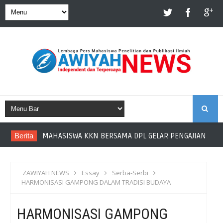
S
Berita
MAHASISWA KKN BERSAMA DPL GELAR PENGAJIAN DI DE
E
A
ZAWIYAH NEWS
Essay
Serba-Serbi
HARMONISASI GAMPONG DALAM TRADISI BUDAYA
R
HARMONISASI GAMPONG
C