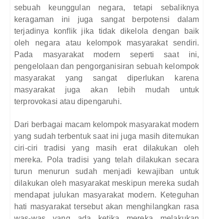
sebuah keunggulan negara,
tetapi sebaliknya
keragaman ini juga sangat
berpotensi dalam
terjadinya konflik jika
tidak dikelola dengan baik
oleh negara atau
kelompok masyarakat sendiri.
Pada masyarakat modern seperti saat
ini,
pengelolaan dan pengorganisiran sebuah
kelompok
masyarakat yang sangat diperlukan karena
masyarakat juga
akan lebih mudah untuk
terprovokasi atau
dipengaruhi.
Dari berbagai macam kelompok
masyarakat modern
yang sudah terbentuk saat
ini juga masih ditemukan
ciri-ciri tradisi yang
masih erat dilakukan oleh
mereka. Pola tradisi
yang telah dilakukan secara
turun menurun
sudah menjadi kewajiban untuk
dilakukan oleh
masyarakat meskipun mereka sudah
mendapat
julukan masyarakat modern. Keteguhan
hati
masyarakat tersebut akan menghilangkan rasa
was-was yang ada ketika mereka melakukan