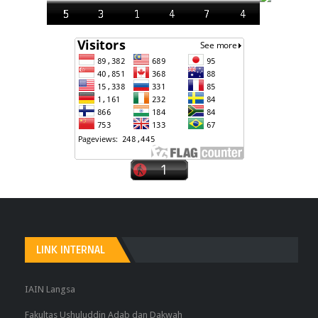
LINK INTERNAL
IAIN Langsa
Fakultas Ushuluddin Adab dan Dakwah