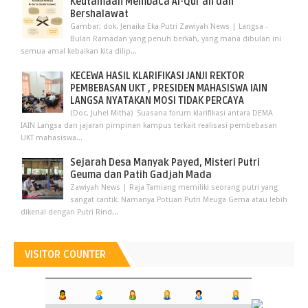
Keutamaan Membaca Al-Qur'an dan
Bershalawat
Gambar: dok. Jenaika Eka Putri Zawiyah News | Langsa -
Bulan Ramadan yang penuh berkah, yang mana dibulan ini
semua amal kebaikan kita dilip...
KECEWA HASIL KLARIFIKASI JANJI REKTOR
PEMBEBASAN UKT , PRESIDEN MAHASISWA IAIN
LANGSA NYATAKAN MOSI TIDAK PERCAYA
(Doc. Juhel Mitha) Suasana forum klarifikasi antara DEMA
IAIN Langsa dan jajaran pimpinan kampus terkait realisasi pembebasan
UKT mahasiswa...
Sejarah Desa Manyak Payed, Misteri Putri
Geuma dan Patih Gadjah Mada
Zawiyah News | Raja Tamiang memiliki seorang putri yang
sangat cantik. Namanya Potuan Putri Meuga Gema atau lebih
dikenal dengan Putri Rind...
VISITOR COUNTER