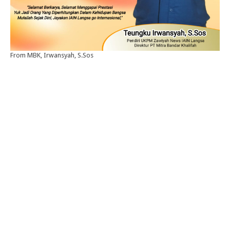
From MBK, Irwansyah, S.Sos