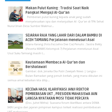
Makan Pulut Kuning : Tradisi Saat Naik
Pangkat Mengaji Al-Qur’an
Pemberian pulut kuning kepada anak yang sudah
menyelesaikan iqra dan melanjutkan Al -Qur'an di TPA Sehat
Nurul Iman Desa Sumber Makmur...
SEJARAH RAJA YANG LAHIR DARI DALAM BAMBU DI
ACEH TAMIANG Perjalanan menelusuri Asal
Istana Karang (Foto:Fazzahra Dwi Cia) Penulis : Sastra Bekty
(Peserta KKNMS Kelompok 7) Perjalanan menelusuri Asal
Usul Suku Tamiang masih t...
Keutamaan Membaca Al-Qur'an dan
Bershalawat
Gambar: dok. Jenaika Eka Putri Zawiyah News | Langsa -
Bulan Ramadan yang penuh berkah, yang mana dibulan ini
semua amal kebaikan kita dilip...
KECEWA HASIL KLARIFIKASI JANJI REKTOR
PEMBEBASAN UKT , PRESIDEN MAHASISWA IAIN
LANGSA NYATAKAN MOSI TIDAK PERCAYA
(Doc. Juhel Mitha) Suasana forum klarifikasi antara DEMA
IAIN Langsa dan jajaran pimpinan kampus terkait realisasi pembebasan
UKT mahasiswa...