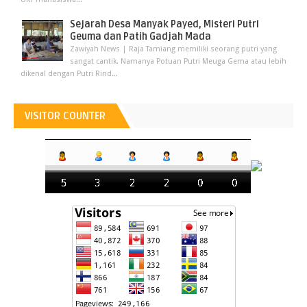
Sejarah Desa Manyak Payed, Misteri Putri
Geuma dan Patih Gadjah Mada
Zawiyah News | Raja Tamiang memiliki seorang putri yang
sangat cantik. Namanya Potuan Putri Meuga Gema atau lebih
dikenal dengan Putri Rind...
VISITOR COUNTER