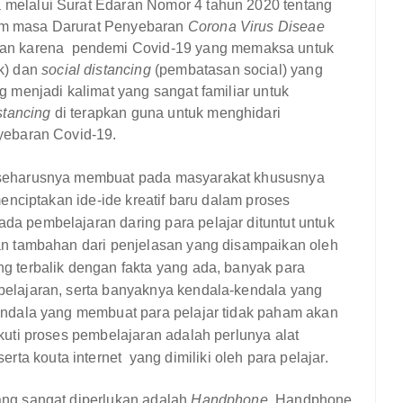
melalui Surat Edaran Nomor 4 tahun 2020 tentang
am masa Darurat Penyebaran
Corona Virus Diseae
kan karena
pendemi Covid-19 yang memaksa untuk
k)
dan
social distancing
(pembatasan social) yang
g menjadi kalimat yang sangat familiar untuk
stancing
di terapkan guna untuk
menghidari
yebaran Covid-19.
 seharusnya membuat pada masyarakat khususnya
menciptakan ide-ide kreatif baru dalam proses
a pembelajaran daring para pelajar dituntut untuk
an tambahan dari penjelasan yang disampaikan oleh
g terbalik dengan fakta yang ada, banyak para
belajaran, serta banyaknya kendala-kendala yang
endala yang membuat para pelajar tidak paham akan
kuti proses pembelajaran adalah perlunya alat
 serta kouta internet
yang dimiliki oleh para pelajar.
ang sangat diperlukan adalah
Handphone
. Handphone