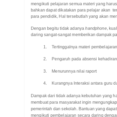
mengikuti pelajaran semua materi yang harusn
bahkan dapat dikatakan para pelajar akan
te
para pendidik
, Hal tersebutlah yang akan 
Dengan begitu
tidak
adanya
handphone
, kua
daring sangat-sangat memberikan dampak pada
1.
Tertinggalnya materi pembelajara
2.
Pengaruh pada absensi kehadira
3.
Menurunnya nilai raport
4.
Kurangnya Interaksi antara guru d
Dampak dari tidak adanya kebutuhan yang har
membuat para masyarakat ingin mengungkapk
pemerintah dan sekolah. Bantuan yang dapat 
mengikuti pembelajaran secara daring deng