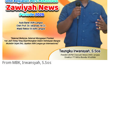
From MBK, Irwansyah, S.Sos