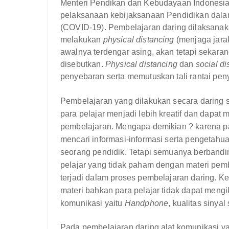
Menteri Pendikan dan Kebudayaan Indonesia 
pelaksanaan kebijaksanaan Pendidikan dal
(COVID-19).
Pembelajaran daring dilaksana
melakukan
physical distancing
(menjaga jara
awalnya terdengar asing, akan tetapi sekaran
disebutkan.
Physical distancing
dan
social di
penyebaran serta memutuskan tali rantai pen
Pembelajaran yang dilakukan secara daring
para pelajar menjadi lebih kreatif dan dapat 
pembelajaran. Mengapa demikian ? karena pad
mencari informasi-informasi serta pengetahu
seorang pendidik. Tetapi semuanya berbandin
pelajar yang tidak paham dengan materi pem
terjadi dalam proses pembelajaran daring. K
materi bahkan para pelajar tidak dapat mengi
komunikasi yaitu
Handphone
, kualitas sinyal
Pada pembelajaran daring alat komunikasi y