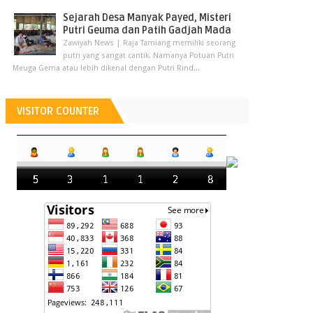
Sejarah Desa Manyak Payed, Misteri
Putri Geuma dan Patih Gadjah Mada
Zawiyah News | Raja Tamiang memiliki seorang
putri yang sangat cantik. Namanya Potuan Putri
Meuga Gema atau lebih dikenal dengan Putri Rind...
VISITOR COUNTER