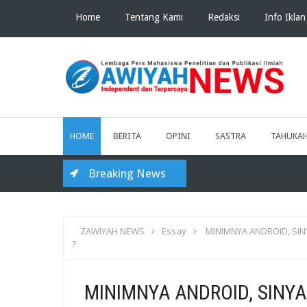
Home
Tentang Kami
Redaksi
Info Iklan
HOME
BERITA
OPINI
SASTRA
TAHUKA
Breaking News
ZAWIYAH NEWS
Essay
MINIMNYA ANDROID, SI
?
MINIMNYA ANDROID, SINY