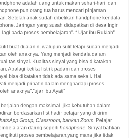
andphone adalah uang untuk makan sehari-hari, dan
ndphone pun orang tua harus mencari pinjaman
an. Setelah anak sudah dibelikan handphone kendala
dphone. Jaringan yang susah didapatkan di
desa Ingin
agi pada proses pembelajaran”.
“ Ujar ibu Rukiah”
lit buat dijalanin, walupun sulit tetapi sudah menjadi
ukan oleh anaknya. Yang menjadi kendala dalam
alitas sinyal. Kualitas sinyal yang bisa dikatakan
, Apalagi ketika listrik padam dan proses
al bisa dikatakan tidak ada sama sekali. Hal
yati menjadi prihatin dalam menghadapi proses
oleh anaknya”.
”ujar ibu Ayati”
t berjalan dengan maksimal
jika kebutuhan dalam
iran berdasarkan list hadir pelajar yang dikirim
hatsApp Group, Classroom, bahkan Zoom
. Pelajar
embelajaran daring seperti
handphone
, Sinyal bahkan
 mengikuti proses pembelajaran
,
yang mana jika tidak