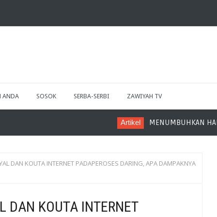
H ANDA
SOSOK
SERBA-SERBI
ZAWIYAH TV
Artikel
MENUMBUHKAN HARAPAN MELALUI KE
NYAL DAN KOUTA INTERNET PADAPEROSES DARING, APA DAMPAKNYA
AL DAN KOUTA INTERNET