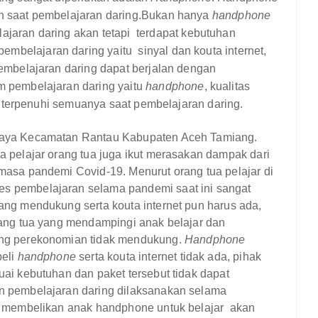
n saat pembelajaran daring.Bukan hanya
handphone
jaran daring akan tetapi
terdapat kebutuhan
 pembelajaran daring yaitu
sinyal dan kouta internet,
embelajaran daring dapat berjalan dengan
m pembelajaran daring yaitu
handphone
, kualitas
at terpenuhi semuanya saat pembelajaran daring.
Jaya Kecamatan Rantau Kabupaten Aceh Tamiang.
 pelajar orang tua juga ikut merasakan dampak dari
masa pandemi Covid-19. Menurut orang tua pelajar di
 pembelajaran selama pandemi saat ini sangat
ang mendukung serta kouta internet pun harus ada,
rang tua yang mendampingi anak belajar dan
ang perekonomian tidak mendukung
.
H
andphone
beli
handphone
serta kouta internet tidak ada, pihak
ai kebutuhan dan paket tersebut tidak dapat
 pembelajaran daring dilaksanakan selama
a membelikan anak handphone untuk belajar
akan