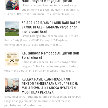
Naik Pangkat Mengaji Al-Qur’an
Pemberian pulut kuning kepada anak yang
sudah menyelesaikan iqra dan melanjutkan Al -
Qur'an di TPA Sehat Nurul Iman Desa Sumber Makmur...
SEJARAH RAJA YANG LAHIR DARI DALAM
BAMBU DI ACEH TAMIANG Perjalanan
menelusuri Asal
Istana Karang (Foto:Fazzahra Dwi Cia) Penulis :
Sastra Bekty (Peserta KKNMS Kelompok 7) Perjalanan
menelusuri Asal Usul Suku Tamiang masih t...
Keutamaan Membaca Al-Qur'an dan
Bershalawat
Gambar: dok. Jenaika Eka Putri Zawiyah News |
Langsa - Bulan Ramadan yang penuh berkah,
yang mana dibulan ini semua amal kebaikan kita dilip...
KECEWA HASIL KLARIFIKASI JANJI
REKTOR PEMBEBASAN UKT , PRESIDEN
MAHASISWA IAIN LANGSA NYATAKAN
MOSI TIDAK PERCAYA
(Doc. Juhel Mitha) Suasana forum klarifikasi antara DEMA IAIN
Langsa dan jajaran pimpinan kampus terkait realisasi
pembebasan UKT mahasiswa...