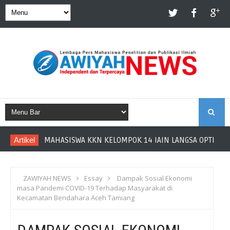
S
Artikel
MAHASISWA KKN KELOMPOK 14 IAIN LANGSA OPTIMAL
E
A
ZAWIYAH NEWS
Essay
Dampak Sosial Ekonomi
masa Pandemi COVID-19 Terhadap Masyarakat di
R
Kecamatan Bendahara Aceh Tamiang
C