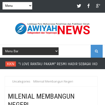
S
KKN
"I LOVE RANTAU PAKAM" RESMI HADIR SEBAGAI IKON DE
E
A
Milenial Membangun Negeri
Uncategories
R
MILENIAL MEMBANGUN
NEGERI
C