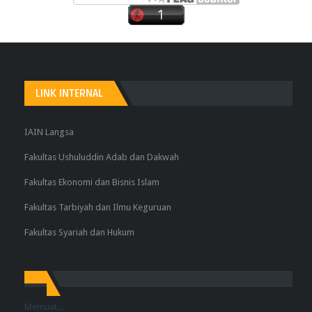
LINK INTERNAL
IAIN Langsa
Fakultas Ushuluddin Adab dan Dakwah
Fakultas Ekonomi dan Bisnis Islam
Fakultas Tarbiyah dan Ilmu Keguruan
Fakultas Syariah dan Hukum
Memuat...