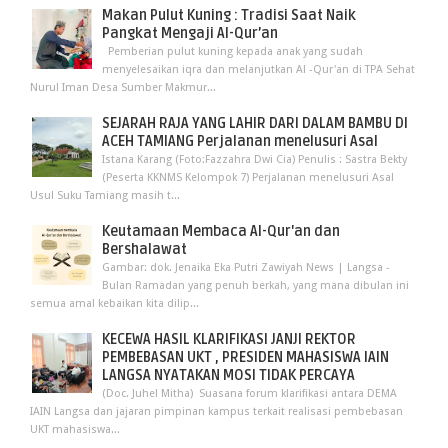
Makan Pulut Kuning : Tradisi Saat Naik
Pangkat Mengaji Al-Qur’an
Pemberian pulut kuning kepada anak yang sudah
menyelesaikan iqra dan melanjutkan Al -Qur'an di TPA Sehat
Nurul Iman Desa Sumber Makmur...
SEJARAH RAJA YANG LAHIR DARI DALAM BAMBU DI
ACEH TAMIANG Perjalanan menelusuri Asal
Istana Karang (Foto:Fazzahra Dwi Cia) Penulis : Sastra Bekty
(Peserta KKNMS Kelompok 7) Perjalanan menelusuri Asal
Usul Suku Tamiang masih t...
Keutamaan Membaca Al-Qur'an dan
Bershalawat
Gambar: dok. Jenaika Eka Putri Zawiyah News | Langsa -
Bulan Ramadan yang penuh berkah, yang mana dibulan ini
semua amal kebaikan kita dilip...
KECEWA HASIL KLARIFIKASI JANJI REKTOR
PEMBEBASAN UKT , PRESIDEN MAHASISWA IAIN
LANGSA NYATAKAN MOSI TIDAK PERCAYA
(Doc. Juhel Mitha) Suasana forum klarifikasi antara DEMA
IAIN Langsa dan jajaran pimpinan kampus terkait realisasi pembebasan
UKT mahasiswa...