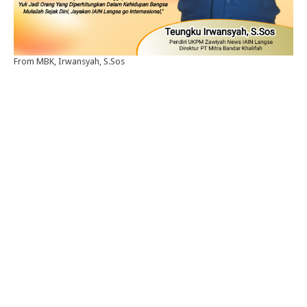
From MBK, Irwansyah, S.Sos