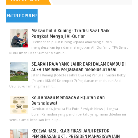
ENTRI POPULER
Makan Pulut Kuning : Tradisi Saat Naik
Pangkat Mengaji Al-Qur’an
Pemberian pulut kuning kepada anak yang sudah
menyelesaikan iqra dan melanjutkan Al -Qur'an di TPA Sehat
Nurul Iman Desa Sumber Makmur...
SEJARAH RAJA YANG LAHIR DARI DALAM BAMBU DI
ACEH TAMIANG Perjalanan menelusuri Asal
Istana Karang (Foto:Fazzahra Dwi Cia) Penulis : Sastra Bekty
(Peserta KKNMS Kelompok 7) Perjalanan menelusuri Asal
Usul Suku Tamiang masih t...
Keutamaan Membaca Al-Qur'an dan
Bershalawat
Gambar: dok. Jenaika Eka Putri Zawiyah News | Langsa -
Bulan Ramadan yang penuh berkah, yang mana dibulan ini
semua amal kebaikan kita dilip...
KECEWA HASIL KLARIFIKASI JANJI REKTOR
PEMBEBASAN UKT , PRESIDEN MAHASISWA IAIN