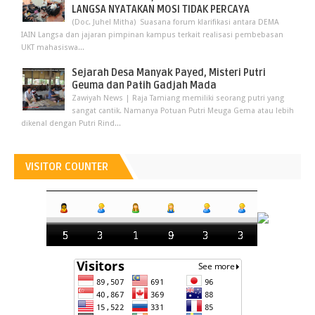
LANGSA NYATAKAN MOSI TIDAK PERCAYA
(Doc. Juhel Mitha) Suasana forum klarifikasi antara DEMA
IAIN Langsa dan jajaran pimpinan kampus terkait realisasi pembebasan
UKT mahasiswa...
Sejarah Desa Manyak Payed, Misteri Putri
Geuma dan Patih Gadjah Mada
Zawiyah News | Raja Tamiang memiliki seorang putri yang
sangat cantik. Namanya Potuan Putri Meuga Gema atau lebih
dikenal dengan Putri Rind...
VISITOR COUNTER