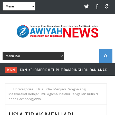
S
KKN
KKN KELOMPOK 8 TURUT DAMPINGI IBU DAN ANAK DI P
E
A
Usia Tidak Menjadi Penghalang
Uncategories
Masyarakat Belajar Ilmu Agama Melalui Pengajian Rutin di
R
desa Gampong Jawa
C