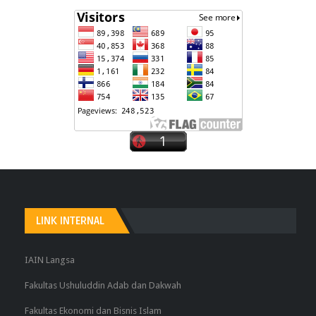
LINK INTERNAL
IAIN Langsa
Fakultas Ushuluddin Adab dan Dakwah
Fakultas Ekonomi dan Bisnis Islam