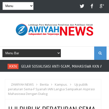
S
KKN
GELAR SOSIALISASI ANTI-SCAM, MAHASISWA KKN ASAH L
E
A
ZAWIYAH NEWS
Berita
Kampus.
Uji publik
peraturan Sema-F Syariah IAIN Langsa Sampaikan Aspirasi
R
Mahasiswa Dengan Dialog
C