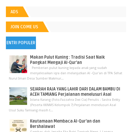
ADS
JOIN COME US
ENTRI POPULER
Makan Pulut Kuning : Tradisi Saat Naik
Pangkat Mengaji Al-Qur’an
Pemberian pulut kuning kepada anak yang sudah
menyelesaikan iqra dan melanjutkan Al -Qur'an di TPA Sehat
Nurul Iman Desa Sumber Makmur...
SEJARAH RAJA YANG LAHIR DARI DALAM BAMBU DI
ACEH TAMIANG Perjalanan menelusuri Asal
Istana Karang (Foto:Fazzahra Dwi Cia) Penulis : Sastra Bekty
(Peserta KKNMS Kelompok 7) Perjalanan menelusuri Asal
Usul Suku Tamiang masih t...
Keutamaan Membaca Al-Qur'an dan
Bershalawat
Gambar: dok. Jenaika Eka Putri Zawiyah News | Langsa -