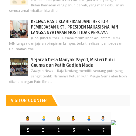
Bulan Ramadan yang penuh berkah, yang mana dibulan ini
semua amal kebaikan kita dilip...
KECEWA HASIL KLARIFIKASI JANJI REKTOR
PEMBEBASAN UKT , PRESIDEN MAHASISWA IAIN
LANGSA NYATAKAN MOSI TIDAK PERCAYA
(Doc. Juhel Mitha) Suasana forum klarifikasi antara DEMA
IAIN Langsa dan jajaran pimpinan kampus terkait realisasi pembebasan
UKT mahasiswa...
Sejarah Desa Manyak Payed, Misteri Putri
Geuma dan Patih Gadjah Mada
Zawiyah News | Raja Tamiang memiliki seorang putri yang
sangat cantik. Namanya Potuan Putri Meuga Gema atau lebih
dikenal dengan Putri Rind...
VISITOR COUNTER