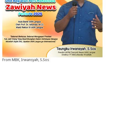
From MBK, Irwansyah, S.Sos