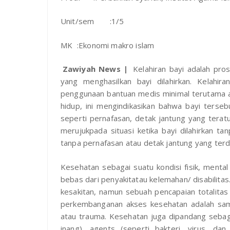
Unit/sem
:1/5
MK
:Ekonomi makro islam
Zawiyah News |
Kelahiran bayi adalah pro
yang menghasilkan bayi dilahirkan. Kelahir
penggunaan bantuan medis minimal terutama anes
hidup, ini mengindikasikan bahwa bayi terseb
seperti pernafasan, detak jantung yang teratur
merujukpada situasi ketika bayi dilahirkan ta
tanpa pernafasan atau detak jantung yang terd
Kesehatan sebagai suatu kondisi fisik, mental
bebas dari penyakitatau kelemahan/ disabilita
kesakitan, namun sebuah pencapaian totalita
perkembanganan akses kesehatan adalah sam
atau trauma. Kesehatan juga dipandang sebag
inang), agents (seperti bakteri, virus, dan