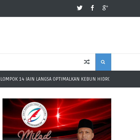
S
IN LANGSA OPTIMALKAN KEBUN HIDROPONIK BUMDES BANJARAN R
E
A
R
C