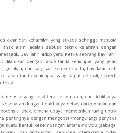
ses akhir dari kehamilan yang sukses sehingga manusia
an anak alami adalah sebuah teknik kelahiran dengan
tetik. Bayi lahir hidup yaitu Ketika seorang bayi lahir
ut dilahirkan dengan tanda-tanda kehidupan yang jelas
, gerakan, dan tangisan. Sementara itu, bayi lahir mati
npa tanda-tanda kehidupan yang dapat dikenali, seperti
eteksi.
 dan sosial yang sejahtera secara utuh, dan tidakhanya
s. Kesehatan dengan tidak hanya bebas darikematian dan
s potensial anak, dimana upaya memberikan ruang untuk
a pentingnya dengan mengobati/mengurangi penyakit
ai suatu bentuk keseimbangan antara individu (sebagai
 toksin), dan lingkungan, sehingga interaksinya tidak