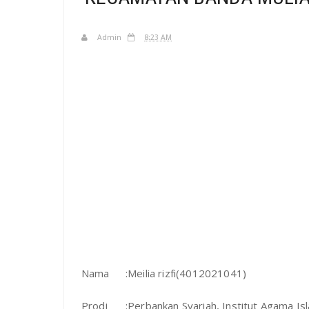
Admin
8:23 AM
Nama
:Meilia rizfi(4012021041)
Prodi
:Perbankan Syariah, Institut Agama I