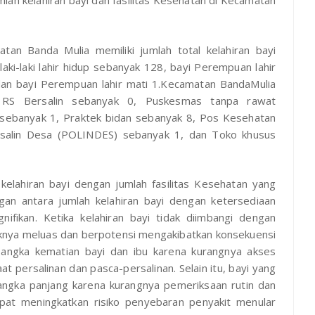
ah kelahiran bayi dan fasilitas Kesehatan di Kecamatan
atan Banda Mulia memiliki jumlah total kelahiran bayi
laki-laki lahir hidup sebanyak 128, bayi Perempuan lahir
1,dan bayi Perempuan lahir mati 1.Kecamatan BandaMulia
u RS Bersalin sebanyak 0, Puskesmas tanpa rawat
k sebanyak 1, Praktek bidan sebanyak 8, Pos Kesehatan
alin Desa (POLINDES) sebanyak 1, dan Toko khusus
 kelahiran bayi dengan jumlah fasilitas Kesehatan yang
gan antara jumlah kelahiran bayi dengan ketersediaan
nifikan. Ketika kelahiran bayi tidak diimbangi dengan
knya meluas dan berpotensi mengakibatkan konsekuensi
a angka kematian bayi dan ibu karena kurangnya akses
 persalinan dan pasca-persalinan. Selain itu, bayi yang
angka panjang karena kurangnya pemeriksaan rutin dan
dapat meningkatkan risiko penyebaran penyakit menular