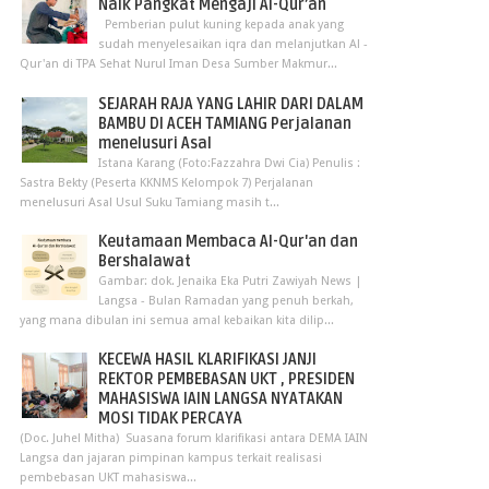
Naik Pangkat Mengaji Al-Qur’an
Pemberian pulut kuning kepada anak yang
sudah menyelesaikan iqra dan melanjutkan Al -
Qur'an di TPA Sehat Nurul Iman Desa Sumber Makmur...
SEJARAH RAJA YANG LAHIR DARI DALAM
BAMBU DI ACEH TAMIANG Perjalanan
menelusuri Asal
Istana Karang (Foto:Fazzahra Dwi Cia) Penulis :
Sastra Bekty (Peserta KKNMS Kelompok 7) Perjalanan
menelusuri Asal Usul Suku Tamiang masih t...
Keutamaan Membaca Al-Qur'an dan
Bershalawat
Gambar: dok. Jenaika Eka Putri Zawiyah News |
Langsa - Bulan Ramadan yang penuh berkah,
yang mana dibulan ini semua amal kebaikan kita dilip...
KECEWA HASIL KLARIFIKASI JANJI
REKTOR PEMBEBASAN UKT , PRESIDEN
MAHASISWA IAIN LANGSA NYATAKAN
MOSI TIDAK PERCAYA
(Doc. Juhel Mitha) Suasana forum klarifikasi antara DEMA IAIN
Langsa dan jajaran pimpinan kampus terkait realisasi
pembebasan UKT mahasiswa...