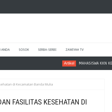
H ANDA
SOSOK
SERBA-SERBI
ZAWIYAH TV
Artikel
MAHASISWA KKN KELOMPOK 14 IA
Kesehatan di Kecamatan Banda Mulia
AN FASILITAS KESEHATAN DI
A