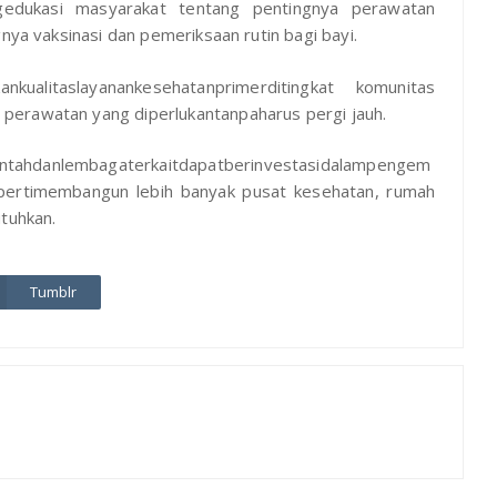
gedukasi masyarakat tentang pentingnya perawatan
nya vaksinasi dan pemeriksaan rutin bagi bayi.
nkualitaslayanankesehatanprimerditingkat komunitas
perawatan yang diperlukantanpaharus pergi jauh.
ntahdanlembagaterkaitdapatberinvestasidalampengem
sepertimembangun lebih banyak pusat kesehatan, rumah
utuhkan.
Tumblr