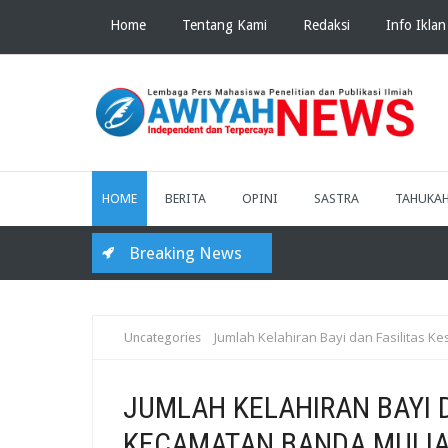
Home
Tentang Kami
Redaksi
Info Iklan
HOME
BERITA
OPINI
SASTRA
TAHUKA
Breaking News
Jumlah Kelahiran Bayi dan Fasilitas 
Uncategories
JUMLAH KELAHIRAN BAYI D
KECAMATAN BANDA MULI