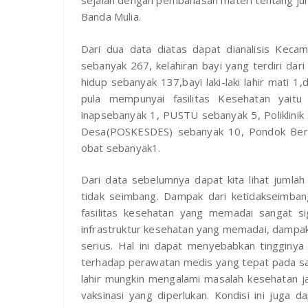
sejalan dengan pembahasan materi tentang juml
Banda Mulia.
Dari dua data diatas dapat dianalisis Kecam
sebanyak 267, kelahiran bayi yang terdiri dari 
hidup sebanyak 137,bayi laki-laki lahir mati 
pula mempunyai fasilitas Kesehatan yait
inapsebanyak 1, PUSTU sebanyak 5, Poliklini
Desa(POSKESDES) sebanyak 10, Pondok Bers
obat sebanyak1.
Dari data sebelumnya dapat kita lihat jumlah
tidak seimbang. Dampak dari ketidakseimban
fasilitas kesehatan yang memadai sangat sig
infrastruktur kesehatan yang memadai, dampa
serius. Hal ini dapat menyebabkan tingginy
terhadap perawatan medis yang tepat pada saat
lahir mungkin mengalami masalah kesehatan j
vaksinasi yang diperlukan. Kondisi ini juga 