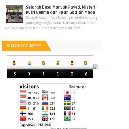
Sejarah Desa Manyak Payed, Misteri
Putri Geuma dan Patih Gadjah Mada
Zawiyah News | Raja Tamiang memiliki seorang
putri yang sangat cantik. Namanya Potuan Putri
Meuga Gema atau lebih dikenal dengan Putri Rind...
VISITOR COUNTER