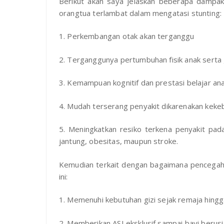
Berikut akan saya jelaskan beberapa dampak
orangtua terlambat dalam mengatasi stunting:
1. Perkembangan otak akan terganggu
2. Terganggunya pertumbuhan fisik anak sert
3. Kemampuan kognitif dan prestasi belajar a
4. Mudah terserang penyakit dikarenakan keke
5. Meningkatkan resiko terkena penyakit pad
jantung, obesitas, maupun stroke.
Kemudian terkait dengan bagaimana pencegahan
ini:
1. Memenuhi kebutuhan gizi sejak remaja hingg
2. Memberikan ASI eksklusif sampai bayi berusi