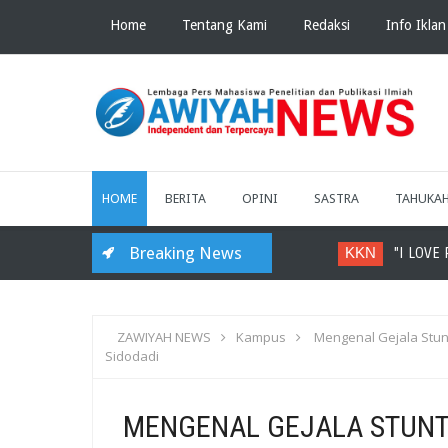
Home
Tentang Kami
Redaksi
Info Iklan
HOME
BERITA
OPINI
SASTRA
TAHUKA
Breaking News
KKN
"I LOVE RA
ZAWIYAH NEWS
Kampus
Mengenal Gejala Stun
Sidodadi
MENGENAL GEJALA STUNT