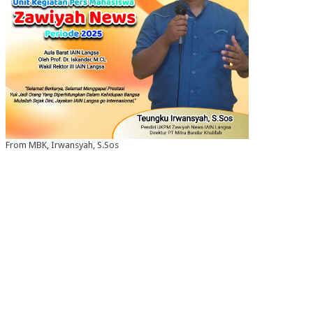
From MBK, Irwansyah, S.Sos