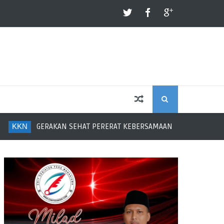
S
KKN
GERAKAN SEHAT PERERAT KEBERSAMAAN IBU-IBU RANTAU 
E
A
R
C