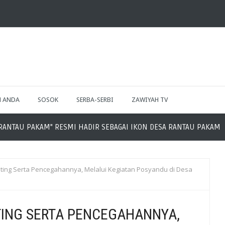
H ANDA
SOSOK
SERBA-SERBI
ZAWIYAH TV
NTAU PAKAM" RESMI HADIR SEBAGAI IKON DESA RANTAU PAKAM
ting Serta Pencegahannya, Melalui Kegiatan Posyandu di Desa
ING SERTA PENCEGAHANNYA,