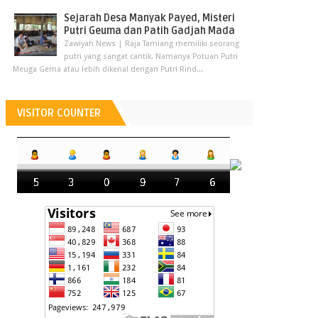
Sejarah Desa Manyak Payed, Misteri
Putri Geuma dan Patih Gadjah Mada
Zawiyah News | Raja Tamiang memiliki seorang
putri yang sangat cantik. Namanya Potuan Putri
Meuga Gema atau lebih dikenal dengan Putri Rind...
VISITOR COUNTER