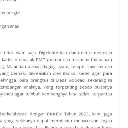
an bergizi
ngan anak
ga tidak diam saja. Digelontorkan dana untuk menekan
 ibu kader memasak PMT (pemberian makanan tambahan)
ng. Mulai dari olahan daging ayam, tempe, sayuran dan
yang berhasil dikreasikan oleh ibu-ibu kader agar para
ehingga, para orangtua di Desa Sidodadi sekarang ini
erkembangan anaknya. Yang terpenting setiap bulannya
andu agar tumbuh kembangnya bisa selalu terpantau
berkolaborasi dengan BKKBN Tahun 2023, kami juga
ja yang sekiranya dapat membantu menurunkan angka
lahan daun kelor dan dibagikan kepada anak yang hadir