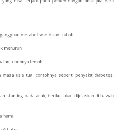
 yang bisa terjadi pada perkembangan anak jika para
a gangguan metabolisme dalam tubuh
nak menurun
balan tubuhnya lemah
a masa usia tua, contohnya seperti penyakit diabetes,
 stunting pada anak, berikut akan dijelaskan di bawah
a hamil
a 6 bulan