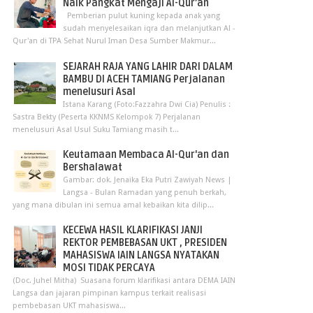
Naik Pangkat Mengaji Al-Qur’an
Pemberian pulut kuning kepada anak yang
sudah menyelesaikan iqra dan melanjutkan Al -
Qur'an di TPA Sehat Nurul Iman Desa Sumber Makmur...
SEJARAH RAJA YANG LAHIR DARI DALAM
BAMBU DI ACEH TAMIANG Perjalanan
menelusuri Asal
Istana Karang (Foto:Fazzahra Dwi Cia) Penulis :
Sastra Bekty (Peserta KKNMS Kelompok 7) Perjalanan
menelusuri Asal Usul Suku Tamiang masih t...
Keutamaan Membaca Al-Qur'an dan
Bershalawat
Gambar: dok. Jenaika Eka Putri Zawiyah News |
Langsa - Bulan Ramadan yang penuh berkah,
yang mana dibulan ini semua amal kebaikan kita dilip...
KECEWA HASIL KLARIFIKASI JANJI
REKTOR PEMBEBASAN UKT , PRESIDEN
MAHASISWA IAIN LANGSA NYATAKAN
MOSI TIDAK PERCAYA
(Doc. Juhel Mitha) Suasana forum klarifikasi antara DEMA IAIN
Langsa dan jajaran pimpinan kampus terkait realisasi
pembebasan UKT mahasiswa...