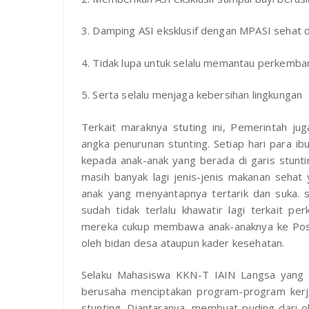
3. Damping ASI eksklusif dengan MPASI sehat d
4. Tidak lupa untuk selalu memantau perkemba
5. Serta selalu menjaga kebersihan lingkungan
Terkait maraknya stuting ini, Pemerintah ju
angka penurunan stunting. Setiap hari para
kepada anak-anak yang berada di garis stunti
masih banyak lagi jenis-jenis makanan sehat 
anak yang menyantapnya tertarik dan suka. s
sudah tidak terlalu khawatir lagi terkait p
mereka cukup membawa anak-anaknya ke Posy
oleh bidan desa ataupun kader kesehatan.
Selaku Mahasiswa KKN-T IAIN Langsa yang 
berusaha menciptakan program-program ker
stunting. Diantaranya, membuat puding dari o