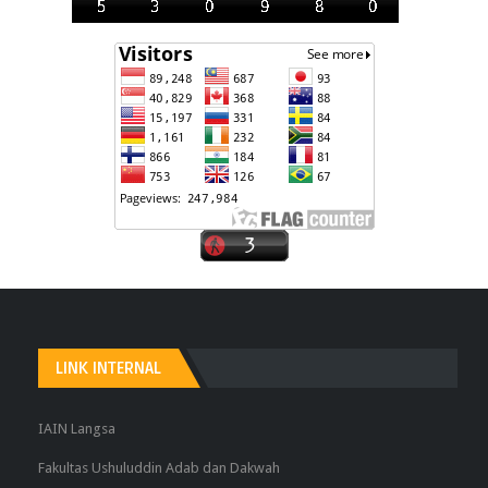
LINK INTERNAL
IAIN Langsa
Fakultas Ushuluddin Adab dan Dakwah