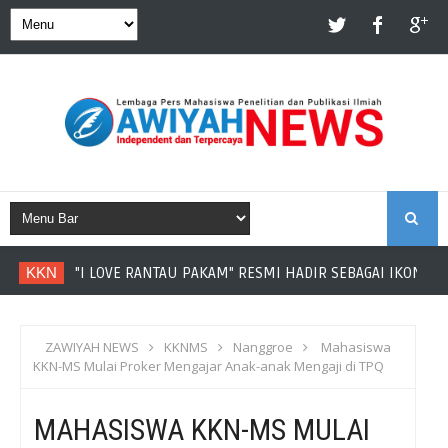
S
KKN
"I LOVE RANTAU PAKAM" RESMI HADIR SEBAGAI IKON DE
E
A
ZAWIYAH NEWS
KKNMS
Nanggroe
Mahasiswa
KKN-MS Mulai Proker Mengajar Anak-anak Mengaji di TPQ
R
MAHASISWA KKN-MS MULAI
C