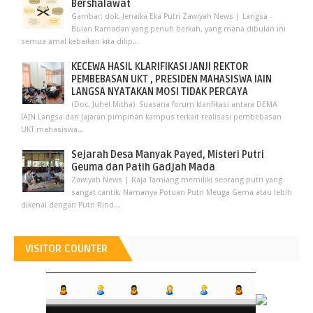
Bershalawat
Gambar: dok. Jenaika Eka Putri Zawiyah News | Langsa -
Bulan Ramadan yang penuh berkah, yang mana dibulan ini
semua amal kebaikan kita dilip...
KECEWA HASIL KLARIFIKASI JANJI REKTOR
PEMBEBASAN UKT , PRESIDEN MAHASISWA IAIN
LANGSA NYATAKAN MOSI TIDAK PERCAYA
(Doc. Juhel Mitha) Suasana forum klarifikasi antara DEMA
IAIN Langsa dan jajaran pimpinan kampus terkait realisasi pembebasan
UKT mahasiswa...
Sejarah Desa Manyak Payed, Misteri Putri
Geuma dan Patih Gadjah Mada
Zawiyah News | Raja Tamiang memiliki seorang putri yang
sangat cantik. Namanya Potuan Putri Meuga Gema atau lebih
dikenal dengan Putri Rind...
VISITOR COUNTER