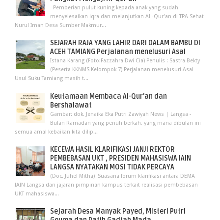
Pemberian pulut kuning kepada anak yang sudah
menyelesaikan iqra dan melanjutkan Al -Qur'an di TPA Sehat
Nurul Iman Desa Sumber Makmur...
SEJARAH RAJA YANG LAHIR DARI DALAM BAMBU DI
ACEH TAMIANG Perjalanan menelusuri Asal
Istana Karang (Foto:Fazzahra Dwi Cia) Penulis : Sastra Bekty
(Peserta KKNMS Kelompok 7) Perjalanan menelusuri Asal
Usul Suku Tamiang masih t...
Keutamaan Membaca Al-Qur'an dan
Bershalawat
Gambar: dok. Jenaika Eka Putri Zawiyah News | Langsa -
Bulan Ramadan yang penuh berkah, yang mana dibulan ini
semua amal kebaikan kita dilip...
KECEWA HASIL KLARIFIKASI JANJI REKTOR
PEMBEBASAN UKT , PRESIDEN MAHASISWA IAIN
LANGSA NYATAKAN MOSI TIDAK PERCAYA
(Doc. Juhel Mitha) Suasana forum klarifikasi antara DEMA
IAIN Langsa dan jajaran pimpinan kampus terkait realisasi pembebasan
UKT mahasiswa...
Sejarah Desa Manyak Payed, Misteri Putri