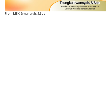
From MBK, Irwansyah, S.Sos