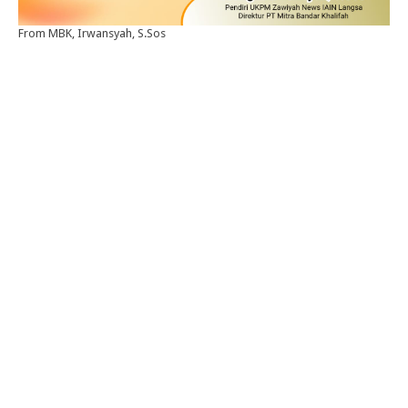
From MBK, Irwansyah, S.Sos