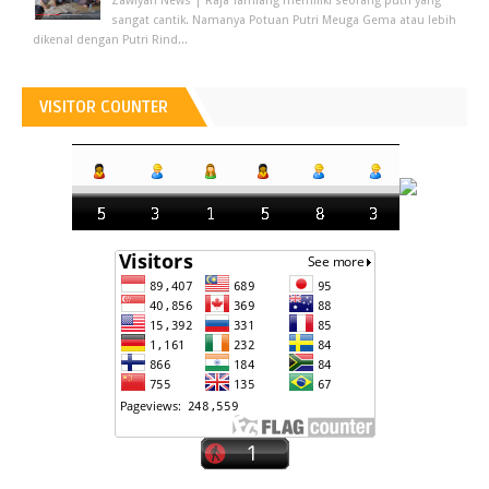
Zawiyah News | Raja Tamiang memiliki seorang putri yang
sangat cantik. Namanya Potuan Putri Meuga Gema atau lebih
dikenal dengan Putri Rind...
VISITOR COUNTER