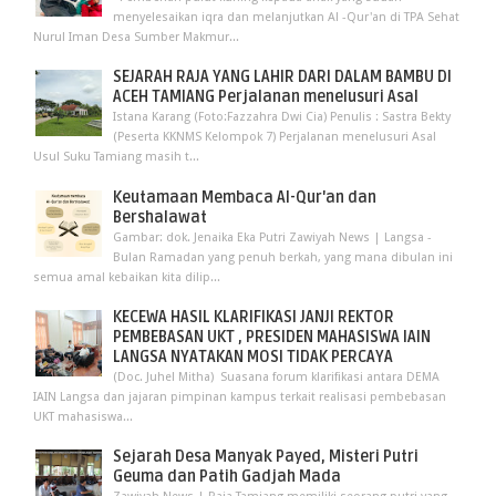
menyelesaikan iqra dan melanjutkan Al -Qur'an di TPA Sehat
Nurul Iman Desa Sumber Makmur...
SEJARAH RAJA YANG LAHIR DARI DALAM BAMBU DI
ACEH TAMIANG Perjalanan menelusuri Asal
Istana Karang (Foto:Fazzahra Dwi Cia) Penulis : Sastra Bekty
(Peserta KKNMS Kelompok 7) Perjalanan menelusuri Asal
Usul Suku Tamiang masih t...
Keutamaan Membaca Al-Qur'an dan
Bershalawat
Gambar: dok. Jenaika Eka Putri Zawiyah News | Langsa -
Bulan Ramadan yang penuh berkah, yang mana dibulan ini
semua amal kebaikan kita dilip...
KECEWA HASIL KLARIFIKASI JANJI REKTOR
PEMBEBASAN UKT , PRESIDEN MAHASISWA IAIN
LANGSA NYATAKAN MOSI TIDAK PERCAYA
(Doc. Juhel Mitha) Suasana forum klarifikasi antara DEMA
IAIN Langsa dan jajaran pimpinan kampus terkait realisasi pembebasan
UKT mahasiswa...
Sejarah Desa Manyak Payed, Misteri Putri
Geuma dan Patih Gadjah Mada