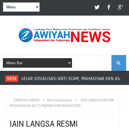
S
KKN
GELAR SOSIALISASI ANTI-SCAM, MAHASISWA KKN ASAH LI
E
A
ZAWIYAH NEWS
Berita kampus
IAIN LANGSA RESMI
WISUDAKAN 427 SARJANA DAN MAGISTER
R
IAIN LANGSA RESMI
C