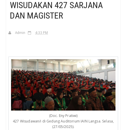
WISUDAKAN 427 SARJANA
DAN MAGISTER
H
Admin
4:33 PM
(Doc. Eny Pratiwi)
427 Wisudawan/i di Gedung Auditorium IAIN Langsa. Selasa,
(27/05/2025).