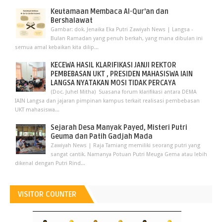
Keutamaan Membaca Al-Qur'an dan
Bershalawat
Gambar: dok. Jenaika Eka Putri Zawiyah News | Langsa -
Bulan Ramadan yang penuh berkah, yang mana dibulan ini
semua amal kebaikan kita dilip...
KECEWA HASIL KLARIFIKASI JANJI REKTOR
PEMBEBASAN UKT , PRESIDEN MAHASISWA IAIN
LANGSA NYATAKAN MOSI TIDAK PERCAYA
(Doc. Juhel Mitha) Suasana forum klarifikasi antara DEMA
IAIN Langsa dan jajaran pimpinan kampus terkait realisasi pembebasan
UKT mahasiswa...
Sejarah Desa Manyak Payed, Misteri Putri
Geuma dan Patih Gadjah Mada
Zawiyah News | Raja Tamiang memiliki seorang putri yang
sangat cantik. Namanya Potuan Putri Meuga Gema atau lebih
dikenal dengan Putri Rind...
VISITOR COUNTER