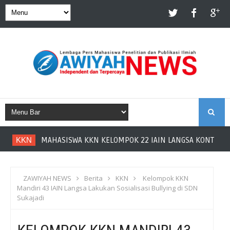
S
KKN
MAHASISWA KKN KELOMPOK 22 IAIN LANGSA KONTRIBUS
E
A
ZAWIYAH NEWS
Berita
KKN
Kelompok KKN
Mandiri 43 IAIN Langsa Lakukan Sosialisasi Bullying di SDN
R
Sukajadi
C