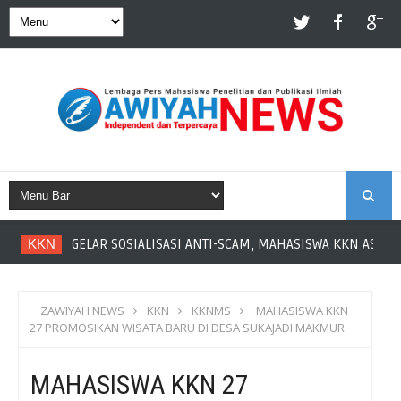
S
KKN
GELAR SOSIALISASI ANTI-SCAM, MAHASISWA KKN ASAH LI
E
A
ZAWIYAH NEWS
KKN
KKNMS
MAHASISWA KKN
27 PROMOSIKAN WISATA BARU DI DESA SUKAJADI MAKMUR
R
MAHASISWA KKN 27
C