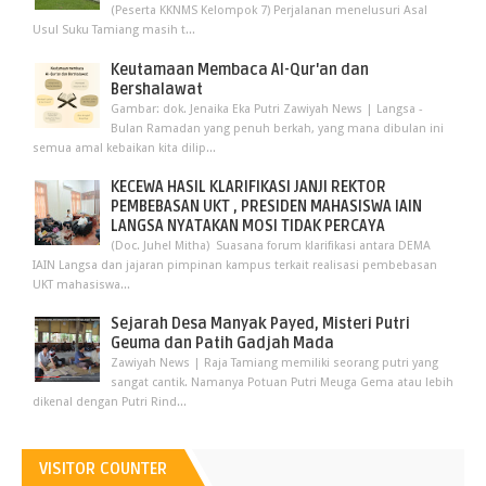
(Peserta KKNMS Kelompok 7) Perjalanan menelusuri Asal
Usul Suku Tamiang masih t...
Keutamaan Membaca Al-Qur'an dan
Bershalawat
Gambar: dok. Jenaika Eka Putri Zawiyah News | Langsa -
Bulan Ramadan yang penuh berkah, yang mana dibulan ini
semua amal kebaikan kita dilip...
KECEWA HASIL KLARIFIKASI JANJI REKTOR
PEMBEBASAN UKT , PRESIDEN MAHASISWA IAIN
LANGSA NYATAKAN MOSI TIDAK PERCAYA
(Doc. Juhel Mitha) Suasana forum klarifikasi antara DEMA
IAIN Langsa dan jajaran pimpinan kampus terkait realisasi pembebasan
UKT mahasiswa...
Sejarah Desa Manyak Payed, Misteri Putri
Geuma dan Patih Gadjah Mada
Zawiyah News | Raja Tamiang memiliki seorang putri yang
sangat cantik. Namanya Potuan Putri Meuga Gema atau lebih
dikenal dengan Putri Rind...
VISITOR COUNTER