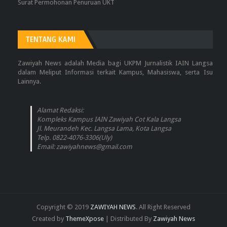
Surat Permohonan Penuruan UKT
TENTANG KAMI
Zawiyah News adalah Media bagi UKPM Jurnalistik IAIN Langsa
dalam Meliput Informasi terkait Kampus, Mahasiswa, serta Isu
Lainnya.
Alamat Redaksi:
Kompleks Kampus IAIN Zawiyah Cot Kala Langsa
Jl. Meurandeh Kec. Langsa Lama, Kota Langsa
Telp. 0822-4076-3306(Uly)
Email: zawiyahnews@gmail.com
Copyright © 2019
ZAWIYAH NEWS
. All Right Reserved
Created by
ThemeXpose
| Distributed By
Zawiyah News