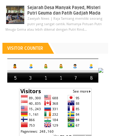
Sejarah Desa Manyak Payed, Misteri
Putri Geuma dan Patih Gadjah Mada
Zawiyah News | Raja Tamiang memiliki seorang
putri yang sangat cantik. Namanya Potuan Putri
Meuga Gema atau lebih dikenal dengan Putri Rind...
VISITOR COUNTER