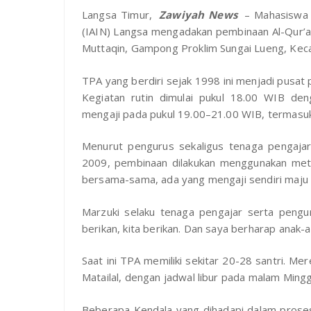
Langsa Timur,
Zawiyah News
– Mahasiswa K
(IAIN) Langsa mengadakan pembinaan Al-Qur’an 
Muttaqin, Gampong Proklim Sungai Lueng, Kec
TPA yang berdiri sejak 1998 ini menjadi pusat 
Kegiatan rutin dimulai pukul 18.00 WIB de
mengaji pada pukul 19.00–21.00 WIB, termasuk
Menurut pengurus sekaligus tenaga pengajar,
2009, pembinaan dilakukan menggunakan meto
bersama-sama, ada yang mengaji sendiri maju 
Marzuki selaku tenaga pengajar serta pengur
berikan, kita berikan. Dan saya berharap anak-
Saat ini TPA memiliki sekitar 20-28 santri. Me
Matailal, dengan jadwal libur pada malam Ming
Beberapa Kendala yang dihadapi dalam proses