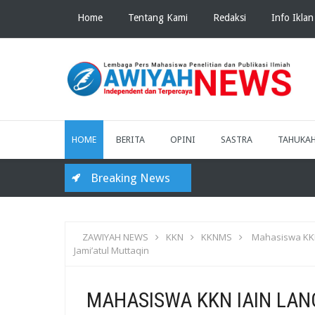
Home
Tentang Kami
Redaksi
Info Iklan
HOME
BERITA
OPINI
SASTRA
TAHUKA
Breaking News
ZAWIYAH NEWS
KKN
KKNMS
Mahasiswa KKN
Jami’atul Muttaqin
MAHASISWA KKN IAIN LAN