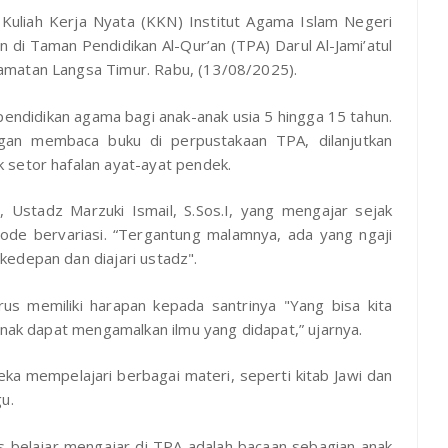
uliah Kerja Nyata (KKN) Institut Agama Islam Negeri
di Taman Pendidikan Al-Qur’an (TPA) Darul Al-Jami’atul
amatan Langsa Timur. Rabu, (13/08/2025).
pendidikan agama bagi anak-anak usia 5 hingga 15 tahun.
ngan membaca buku di perpustakaan TPA, dilanjutkan
 setor hafalan ayat-ayat pendek.
 Ustadz Marzuki Ismail, S.Sos.I, yang mengajar sejak
de bervariasi. “Tergantung malamnya, ada yang ngaji
kedepan dan diajari ustadz".
us memiliki harapan kepada santrinya "Yang bisa kita
anak dapat mengamalkan ilmu yang didapat,” ujarnya.
reka mempelajari berbagai materi, seperti kitab Jawi dan
gu.
 belajar mengajar di TPA adalah bacaan sebagian anak