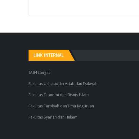
LINK INTERNAL
IAIN Langsa
Fakultas Ushuluddin Adab dan Dakwah
Fakultas Ekonomi dan Bisnis Islam
Fakultas Tarbiyah dan Ilmu Keguruan
Fakultas Syariah dan Hukum