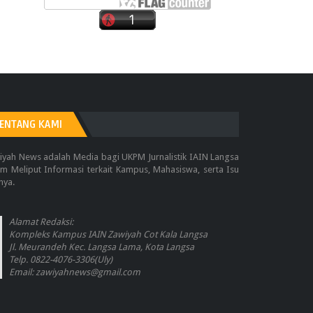
ENTANG KAMI
iyah News adalah Media bagi UKPM Jurnalistik IAIN Langsa
m Meliput Informasi terkait Kampus, Mahasiswa, serta Isu
nya.
Alamat Redaksi:
Kompleks Kampus IAIN Zawiyah Cot Kala Langsa
Jl. Meurandeh Kec. Langsa Lama, Kota Langsa
Telp. 0822-4076-3306(Uly)
Email: zawiyahnews@gmail.com