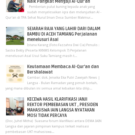
Naik Pangkat Mengaji Al-Qur’an
Pemberian pulut kuning kepada anak yang
sudah menyelesaikan iqra dan melanjutkan Al -
Qur'an di TPA Sehat Nurul Iman Desa Sumber Makmur...
SEJARAH RAJA YANG LAHIR DARI DALAM
BAMBU DI ACEH TAMIANG Perjalanan
menelusuri Asal
Istana Karang (Foto:Fazzahra Dwi Cia) Penulis :
Sastra Bekty (Peserta KKNMS Kelompok 7) Perjalanan
menelusuri Asal Usul Suku Tamiang masih t...
Keutamaan Membaca Al-Qur'an dan
Bershalawat
Gambar: dok. Jenaika Eka Putri Zawiyah News |
Langsa - Bulan Ramadan yang penuh berkah,
yang mana dibulan ini semua amal kebaikan kita dilip...
KECEWA HASIL KLARIFIKASI JANJI
REKTOR PEMBEBASAN UKT , PRESIDEN
MAHASISWA IAIN LANGSA NYATAKAN
MOSI TIDAK PERCAYA
(Doc. Juhel Mitha) Suasana forum klarifikasi antara DEMA IAIN
Langsa dan jajaran pimpinan kampus terkait realisasi
pembebasan UKT mahasiswa...