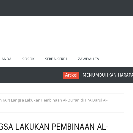
H ANDA
SOSOK
SERBA-SERBI
ZAWIYAH TV
Artikel
MENUMBUHKAN HARAPAN MELALUI KE
 IAIN Langsa Lakukan Pembinaan Al-Qur’an di TPA Darul Al-
GSA LAKUKAN PEMBINAAN AL-