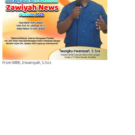
From MBK, Irwansyah, S.Sos