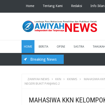
Home
Tentang Kami
Redaksi
Info Iklan
HOME
BERITA
OPINI
SASTRA
TAHUKA
Breaking News
ZAWIYAH NEWS
KKN
KKNMS
MAHASIWA KKN
NEGERI BUKIT PANJANG 2
MAHASIWA KKN KELOMPOK