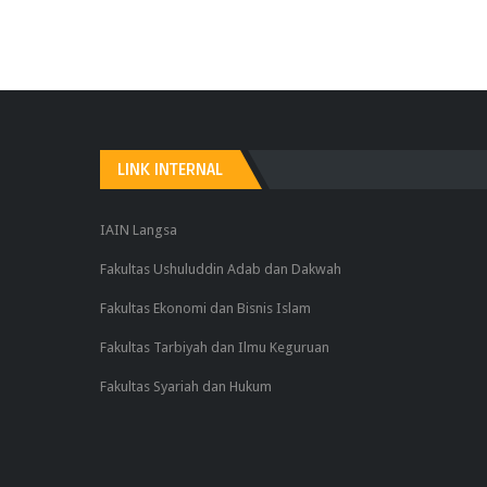
LINK INTERNAL
IAIN Langsa
Fakultas Ushuluddin Adab dan Dakwah
Fakultas Ekonomi dan Bisnis Islam
Fakultas Tarbiyah dan Ilmu Keguruan
Fakultas Syariah dan Hukum