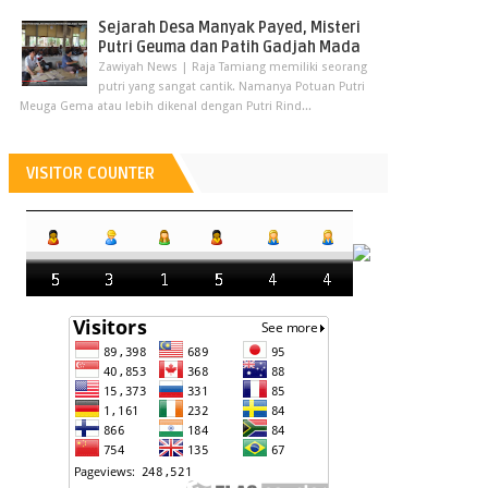
Sejarah Desa Manyak Payed, Misteri
Putri Geuma dan Patih Gadjah Mada
Zawiyah News | Raja Tamiang memiliki seorang
putri yang sangat cantik. Namanya Potuan Putri
Meuga Gema atau lebih dikenal dengan Putri Rind...
VISITOR COUNTER