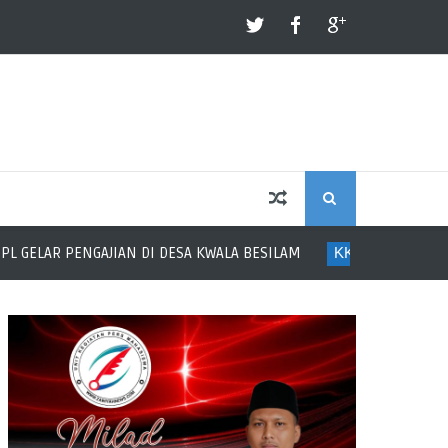
S
NGAJIAN DI DESA KWALA BESILAM
KKN
MAHASISWA KKN KELO
E
A
R
C