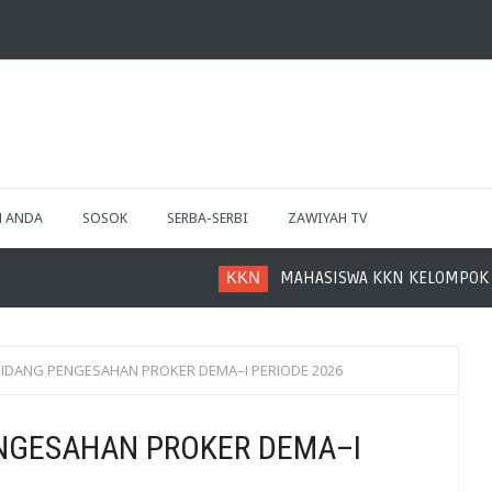
H ANDA
SOSOK
SERBA-SERBI
ZAWIYAH TV
KKN
MAHASISWA KKN KELOMPOK 22 GELAR B
IDANG PENGESAHAN PROKER DEMA–I PERIODE 2026 ‎ ‎
ENGESAHAN PROKER DEMA–I