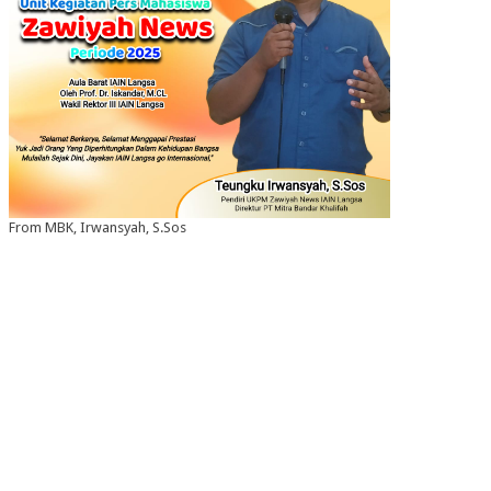
From MBK, Irwansyah, S.Sos