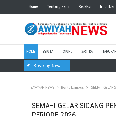
Home
Tentang Kami
Redaksi
Info Iklan
HOME
BERITA
OPINI
SASTRA
TAHUKA
Breaking News
ZAWIYAH NEWS
Berita kampus
SEMA–I GELAR S
SEMA–I GELAR SIDANG P
PERIODE 2026 ‎ ‎