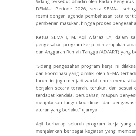
‎Sidang tersebut dihadiri oleh Badan Pengurus
DEMA–I Periode 2026, serta SEMA–I sebagai
resmi dengan agenda pembahasan tata tertib
pemberian masukan, hingga proses pengesaha
‎Ketua SEMA–I, M. Aqil Alfaraz LY, dalam 
pengesahan program kerja ini merupakan ama
dan Anggaran Rumah Tangga (AD/ART) yang be
‎“Sidang pengesahan program kerja ini dilak
dan koordinasi yang dimiliki oleh SEMA terha
forum ini juga menjadi wadah untuk memastika
berjalan secara terarah, terukur, dan sesuai
terdapat kendala, perubahan, maupun penyes
menjalankan fungsi koordinasi dan pengawasa
aturan yang berlaku,” ujarnya.
‎‎Aqil berharap seluruh program kerja yang
menjalankan berbagai kegiatan yang member