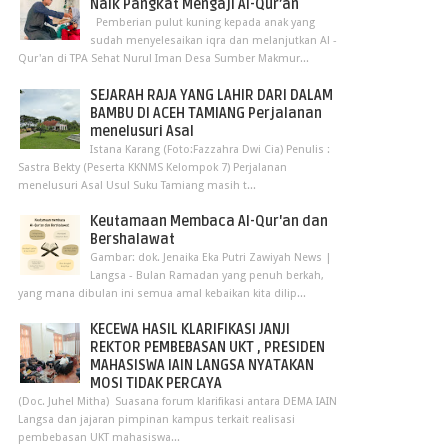
Naik Pangkat Mengaji Al-Qur’an
Pemberian pulut kuning kepada anak yang
sudah menyelesaikan iqra dan melanjutkan Al -
Qur'an di TPA Sehat Nurul Iman Desa Sumber Makmur...
SEJARAH RAJA YANG LAHIR DARI DALAM
BAMBU DI ACEH TAMIANG Perjalanan
menelusuri Asal
Istana Karang (Foto:Fazzahra Dwi Cia) Penulis :
Sastra Bekty (Peserta KKNMS Kelompok 7) Perjalanan
menelusuri Asal Usul Suku Tamiang masih t...
Keutamaan Membaca Al-Qur'an dan
Bershalawat
Gambar: dok. Jenaika Eka Putri Zawiyah News |
Langsa - Bulan Ramadan yang penuh berkah,
yang mana dibulan ini semua amal kebaikan kita dilip...
KECEWA HASIL KLARIFIKASI JANJI
REKTOR PEMBEBASAN UKT , PRESIDEN
MAHASISWA IAIN LANGSA NYATAKAN
MOSI TIDAK PERCAYA
(Doc. Juhel Mitha) Suasana forum klarifikasi antara DEMA IAIN
Langsa dan jajaran pimpinan kampus terkait realisasi
pembebasan UKT mahasiswa...