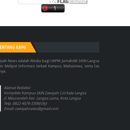
ENTANG KAMI
iyah News adalah Media bagi UKPM Jurnalistik IAIN Langsa
m Meliput Informasi terkait Kampus, Mahasiswa, serta Isu
nya.
Alamat Redaksi:
Kompleks Kampus IAIN Zawiyah Cot Kala Langsa
Jl. Meurandeh Kec. Langsa Lama, Kota Langsa
Telp. 0822-4076-3306(Uly)
Email: zawiyahnews@gmail.com