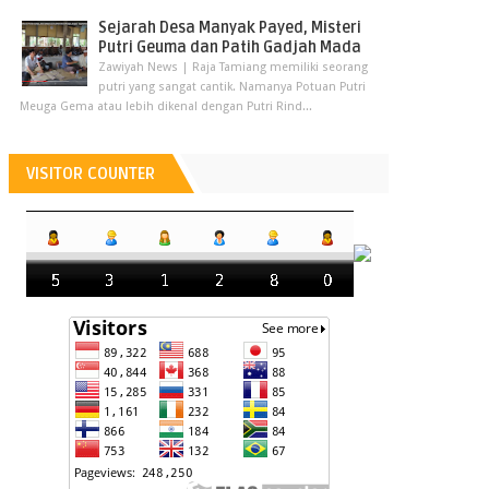
Sejarah Desa Manyak Payed, Misteri
Putri Geuma dan Patih Gadjah Mada
Zawiyah News | Raja Tamiang memiliki seorang
putri yang sangat cantik. Namanya Potuan Putri
Meuga Gema atau lebih dikenal dengan Putri Rind...
VISITOR COUNTER