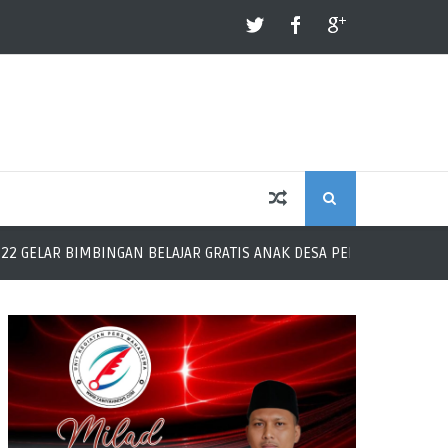
S
IMBINGAN BELAJAR GRATIS ANAK DESA PERKEBUNAN UPAH
KK
E
A
R
C