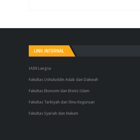
LINK INTERNAL
IAIN Langsa
Fakultas Ushuluddin Adab dan Dakwah
Fakultas Ekonomi dan Bisnis Islam
Fakultas Tarbiyah dan Ilmu Keguruan
Fakultas Syariah dan Hukum