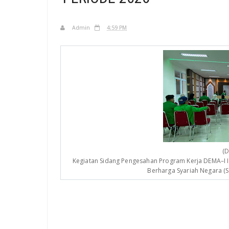
Admin
4:59 PM
(D
Kegiatan Sidang Pengesahan Program Kerja DEMA–I IA
Berharga Syariah Negara (S