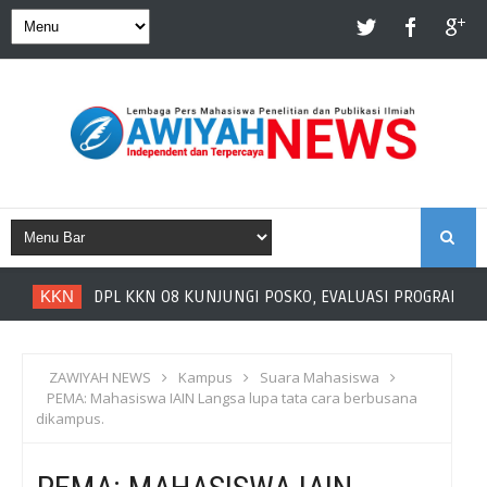
S
KKN
DPL KKN 08 KUNJUNGI POSKO, EVALUASI PROGRAM DA
E
A
ZAWIYAH NEWS
Kampus
Suara Mahasiswa
PEMA: Mahasiswa IAIN Langsa lupa tata cara berbusana
R
dikampus.
C