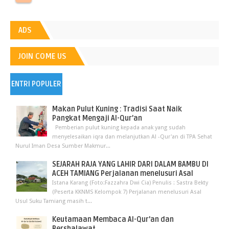
ADS
JOIN COME US
ENTRI POPULER
Makan Pulut Kuning : Tradisi Saat Naik
Pangkat Mengaji Al-Qur’an
Pemberian pulut kuning kepada anak yang sudah
menyelesaikan iqra dan melanjutkan Al -Qur'an di TPA Sehat
Nurul Iman Desa Sumber Makmur...
SEJARAH RAJA YANG LAHIR DARI DALAM BAMBU DI
ACEH TAMIANG Perjalanan menelusuri Asal
Istana Karang (Foto:Fazzahra Dwi Cia) Penulis : Sastra Bekty
(Peserta KKNMS Kelompok 7) Perjalanan menelusuri Asal
Usul Suku Tamiang masih t...
Keutamaan Membaca Al-Qur'an dan
Bershalawat