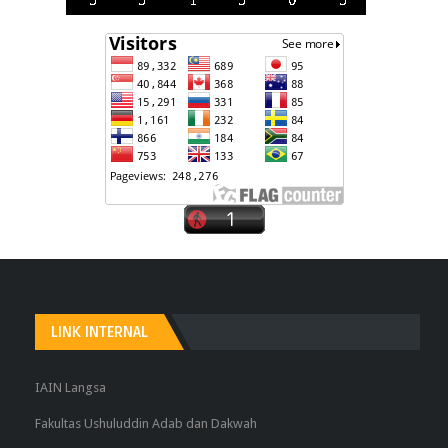
LINK INTERNAL
IAIN Langsa
Fakultas Ushuluddin Adab dan Dakwah