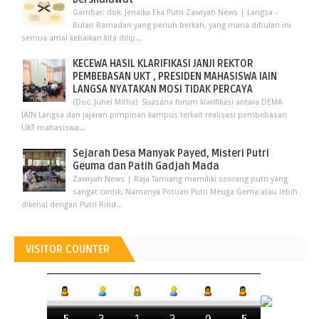
Gambar: dok. Jenaika Eka Putri Zawiyah News | Langsa -
Bulan Ramadan yang penuh berkah, yang mana dibulan ini
semua amal kebaikan kita dilip...
KECEWA HASIL KLARIFIKASI JANJI REKTOR
PEMBEBASAN UKT , PRESIDEN MAHASISWA IAIN
LANGSA NYATAKAN MOSI TIDAK PERCAYA
(Doc. Juhel Mitha) Suasana forum klarifikasi antara DEMA
IAIN Langsa dan jajaran pimpinan kampus terkait realisasi pembebasan
UKT mahasiswa...
Sejarah Desa Manyak Payed, Misteri Putri
Geuma dan Patih Gadjah Mada
Zawiyah News | Raja Tamiang memiliki seorang putri yang
sangat cantik. Namanya Potuan Putri Meuga Gema atau lebih
dikenal dengan Putri Rind...
VISITOR COUNTER