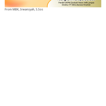
From MBK, Irwansyah, S.Sos