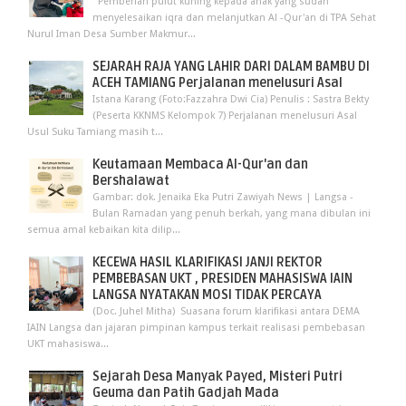
Pemberian pulut kuning kepada anak yang sudah
menyelesaikan iqra dan melanjutkan Al -Qur'an di TPA Sehat
Nurul Iman Desa Sumber Makmur...
SEJARAH RAJA YANG LAHIR DARI DALAM BAMBU DI
ACEH TAMIANG Perjalanan menelusuri Asal
Istana Karang (Foto:Fazzahra Dwi Cia) Penulis : Sastra Bekty
(Peserta KKNMS Kelompok 7) Perjalanan menelusuri Asal
Usul Suku Tamiang masih t...
Keutamaan Membaca Al-Qur'an dan
Bershalawat
Gambar: dok. Jenaika Eka Putri Zawiyah News | Langsa -
Bulan Ramadan yang penuh berkah, yang mana dibulan ini
semua amal kebaikan kita dilip...
KECEWA HASIL KLARIFIKASI JANJI REKTOR
PEMBEBASAN UKT , PRESIDEN MAHASISWA IAIN
LANGSA NYATAKAN MOSI TIDAK PERCAYA
(Doc. Juhel Mitha) Suasana forum klarifikasi antara DEMA
IAIN Langsa dan jajaran pimpinan kampus terkait realisasi pembebasan
UKT mahasiswa...
Sejarah Desa Manyak Payed, Misteri Putri
Geuma dan Patih Gadjah Mada