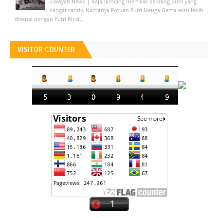
Zawiyah News | Raja Tamiang memiliki seorang putri yang
sangat cantik. Namanya Potuan Putri Meuga Gema atau lebih
dikenal dengan Putri Rind...
VISITOR COUNTER