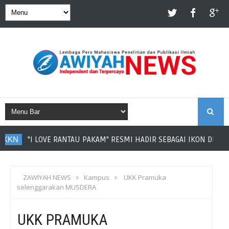
S
"I LOVE RANTAU PAKAM" RESMI HADIR SEBAGAI IKON DESA RANTAU
E
A
ZAWIYAH NEWS
Kampus
UKK Pramuka
selenggarakan MUSDERA
R
UKK PRAMUKA
C