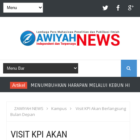
S
Artikel
MENUMBUHKAN HARAPAN MELALUI KEBUN HIDROPON
E
A
ZAWIYAH NEWS
Kampus
Visit KPI Akan Berlangsung
Bulan Depan
R
VISIT KPI AKAN
C