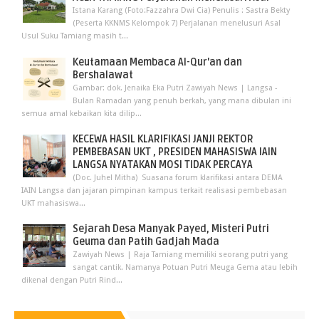
Istana Karang (Foto:Fazzahra Dwi Cia) Penulis : Sastra Bekty
(Peserta KKNMS Kelompok 7) Perjalanan menelusuri Asal
Usul Suku Tamiang masih t...
Keutamaan Membaca Al-Qur'an dan
Bershalawat
Gambar: dok. Jenaika Eka Putri Zawiyah News | Langsa -
Bulan Ramadan yang penuh berkah, yang mana dibulan ini
semua amal kebaikan kita dilip...
KECEWA HASIL KLARIFIKASI JANJI REKTOR
PEMBEBASAN UKT , PRESIDEN MAHASISWA IAIN
LANGSA NYATAKAN MOSI TIDAK PERCAYA
(Doc. Juhel Mitha) Suasana forum klarifikasi antara DEMA
IAIN Langsa dan jajaran pimpinan kampus terkait realisasi pembebasan
UKT mahasiswa...
Sejarah Desa Manyak Payed, Misteri Putri
Geuma dan Patih Gadjah Mada
Zawiyah News | Raja Tamiang memiliki seorang putri yang
sangat cantik. Namanya Potuan Putri Meuga Gema atau lebih
dikenal dengan Putri Rind...