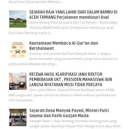
Nurul Iman Desa Sumber Makmur...
SEJARAH RAJA YANG LAHIR DARI DALAM BAMBU DI
ACEH TAMIANG Perjalanan menelusuri Asal
Istana Karang (Foto:Fazzahra Dwi Cia) Penulis : Sastra Bekty
(Peserta KKNMS Kelompok 7) Perjalanan menelusuri Asal
Usul Suku Tamiang masih t...
Keutamaan Membaca Al-Qur'an dan
Bershalawat
Gambar: dok. Jenaika Eka Putri Zawiyah News | Langsa -
Bulan Ramadan yang penuh berkah, yang mana dibulan ini
semua amal kebaikan kita dilip...
KECEWA HASIL KLARIFIKASI JANJI REKTOR
PEMBEBASAN UKT , PRESIDEN MAHASISWA IAIN
LANGSA NYATAKAN MOSI TIDAK PERCAYA
(Doc. Juhel Mitha) Suasana forum klarifikasi antara DEMA
IAIN Langsa dan jajaran pimpinan kampus terkait realisasi pembebasan
UKT mahasiswa...
Sejarah Desa Manyak Payed, Misteri Putri
Geuma dan Patih Gadjah Mada
Zawiyah News | Raja Tamiang memiliki seorang putri yang
sangat cantik. Namanya Potuan Putri Meuga Gema atau lebih