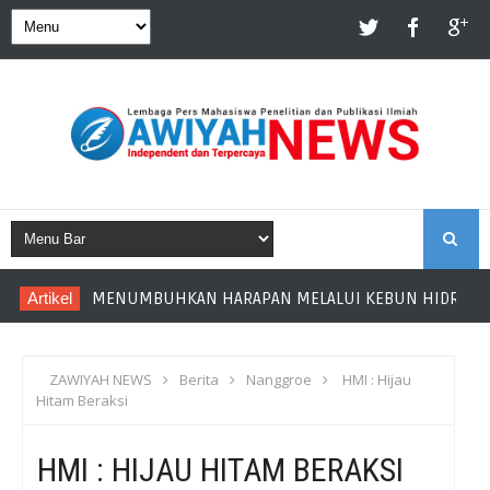
S
Artikel
MENUMBUHKAN HARAPAN MELALUI KEBUN HIDROPONI
E
A
ZAWIYAH NEWS
Berita
Nanggroe
HMI : Hijau
Hitam Beraksi
R
HMI : HIJAU HITAM BERAKSI
C