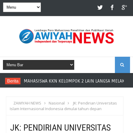
S
Berita
MAHASISWA KKN KELOMPOK 2 LAIN LANGSA MELAKUKAN
E
A
ZAWIYAH NEWS
Nasional
JK: Pendirian Universitas
Islam Internasional Indonesia dimulai tahun depan
R
JK: PENDIRIAN UNIVERSITAS
C