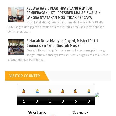
KECEWA HASIL KLARIFIKASI JANJI REKTOR
PEMBEBASAN UKT , PRESIDEN MAHASISWA IAIN
LANGSA NYATAKAN MOSI TIDAK PERCAYA
(Doc. Juhel Mitha) Suasana forum klarifikasi antara DEMA
IAIN Langsa dan jajaran pimpinan kampus terkait realisasi pembebasan
UKT mahasiswa...
Sejarah Desa Manyak Payed, Misteri Putri
Geuma dan Patih Gadjah Mada
Zawiyah News | Raja Tamiang memiliki seorang putri yang
sangat cantik. Namanya Potuan Putri Meuga Gema atau lebih
dikenal dengan Putri Rind...
VISITOR COUNTER