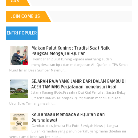
ADS
JOIN COME US
ENTRI POPULER
Makan Pulut Kuning : Tradisi Saat Naik
Pangkat Mengaji Al-Qur’an
Pemberian pulut kuning kepada anak yang sudah
menyelesaikan iqra dan melanjutkan Al -Qur'an di TPA Sehat
Nurul Iman Desa Sumber Makmur...
SEJARAH RAJA YANG LAHIR DARI DALAM BAMBU DI
ACEH TAMIANG Perjalanan menelusuri Asal
Istana Karang (Foto:Fazzahra Dwi Cia) Penulis : Sastra Bekty
(Peserta KKNMS Kelompok 7) Perjalanan menelusuri Asal
Usul Suku Tamiang masih t...
Keutamaan Membaca Al-Qur'an dan
Bershalawat
Gambar: dok. Jenaika Eka Putri Zawiyah News | Langsa -
Bulan Ramadan yang penuh berkah, yang mana dibulan ini
semua amal kebaikan kita dilip...