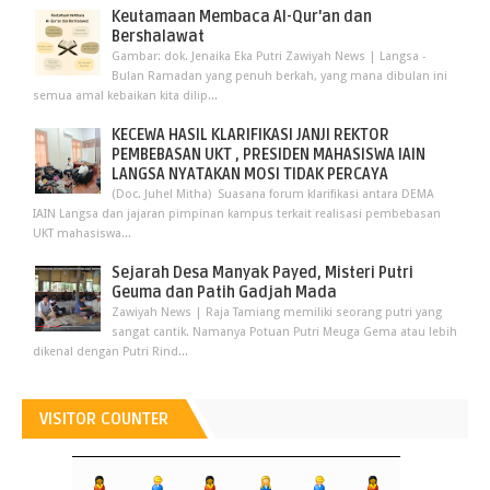
Keutamaan Membaca Al-Qur'an dan
Bershalawat
Gambar: dok. Jenaika Eka Putri Zawiyah News | Langsa -
Bulan Ramadan yang penuh berkah, yang mana dibulan ini
semua amal kebaikan kita dilip...
KECEWA HASIL KLARIFIKASI JANJI REKTOR
PEMBEBASAN UKT , PRESIDEN MAHASISWA IAIN
LANGSA NYATAKAN MOSI TIDAK PERCAYA
(Doc. Juhel Mitha) Suasana forum klarifikasi antara DEMA
IAIN Langsa dan jajaran pimpinan kampus terkait realisasi pembebasan
UKT mahasiswa...
Sejarah Desa Manyak Payed, Misteri Putri
Geuma dan Patih Gadjah Mada
Zawiyah News | Raja Tamiang memiliki seorang putri yang
sangat cantik. Namanya Potuan Putri Meuga Gema atau lebih
dikenal dengan Putri Rind...
VISITOR COUNTER