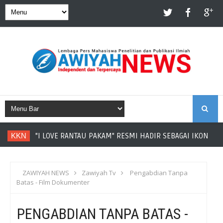
S
KKN
"I LOVE RANTAU PAKAM" RESMI HADIR SEBAGAI IKON DE
E
A
ZAWIYAH NEWS
Zawiyah Tv
Pengabdian Tanpa
Batas - Film Dokumenter
R
PENGABDIAN TANPA BATAS -
C