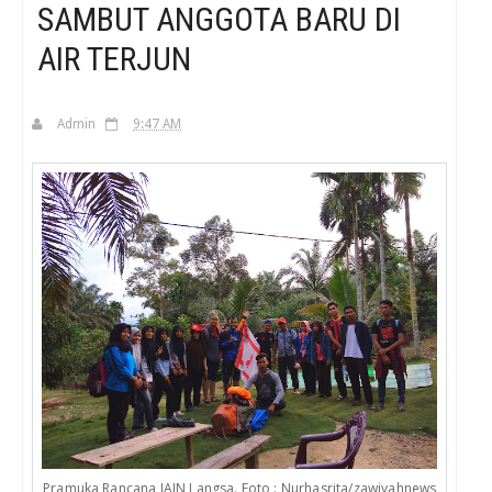
SAMBUT ANGGOTA BARU DI
AIR TERJUN
H
Admin
9:47 AM
Pramuka Rancana IAIN Langsa. Foto : Nurhasrita/zawiyahnews