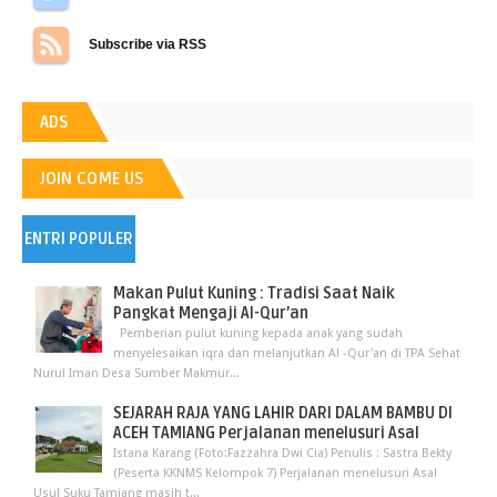
Subscribe via RSS
ADS
JOIN COME US
ENTRI POPULER
Makan Pulut Kuning : Tradisi Saat Naik
Pangkat Mengaji Al-Qur’an
Pemberian pulut kuning kepada anak yang sudah
menyelesaikan iqra dan melanjutkan Al -Qur'an di TPA Sehat
Nurul Iman Desa Sumber Makmur...
SEJARAH RAJA YANG LAHIR DARI DALAM BAMBU DI
ACEH TAMIANG Perjalanan menelusuri Asal
Istana Karang (Foto:Fazzahra Dwi Cia) Penulis : Sastra Bekty
(Peserta KKNMS Kelompok 7) Perjalanan menelusuri Asal
Usul Suku Tamiang masih t...