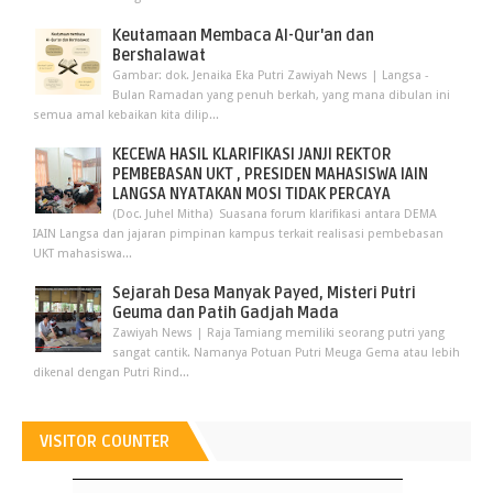
Keutamaan Membaca Al-Qur'an dan
Bershalawat
Gambar: dok. Jenaika Eka Putri Zawiyah News | Langsa -
Bulan Ramadan yang penuh berkah, yang mana dibulan ini
semua amal kebaikan kita dilip...
KECEWA HASIL KLARIFIKASI JANJI REKTOR
PEMBEBASAN UKT , PRESIDEN MAHASISWA IAIN
LANGSA NYATAKAN MOSI TIDAK PERCAYA
(Doc. Juhel Mitha) Suasana forum klarifikasi antara DEMA
IAIN Langsa dan jajaran pimpinan kampus terkait realisasi pembebasan
UKT mahasiswa...
Sejarah Desa Manyak Payed, Misteri Putri
Geuma dan Patih Gadjah Mada
Zawiyah News | Raja Tamiang memiliki seorang putri yang
sangat cantik. Namanya Potuan Putri Meuga Gema atau lebih
dikenal dengan Putri Rind...
VISITOR COUNTER