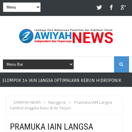
S
AIN LANGSA OPTIMALKAN KEBUN HIDROPONIK BUMDES BANJARAN 
E
A
ZAWIYAH NEWS
Nanggroe
Pramuka IAIN Langsa
Sambut Anggota Baru di Air Terjun
R
PRAMUKA IAIN LANGSA
C