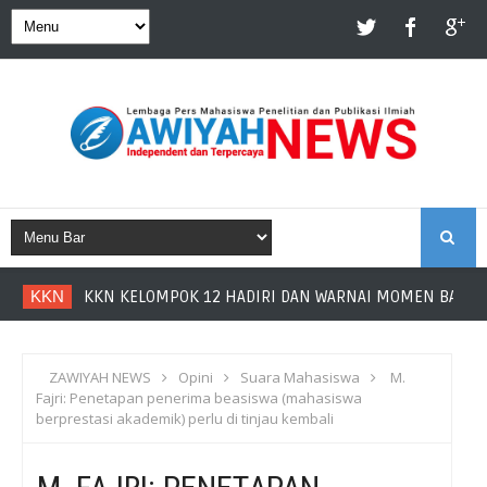
S
KKN
KKN KELOMPOK 12 HADIRI DAN WARNAI MOMEN BAHAGI
E
A
ZAWIYAH NEWS
Opini
Suara Mahasiswa
M.
Fajri: Penetapan penerima beasiswa (mahasiswa
R
berprestasi akademik) perlu di tinjau kembali
C