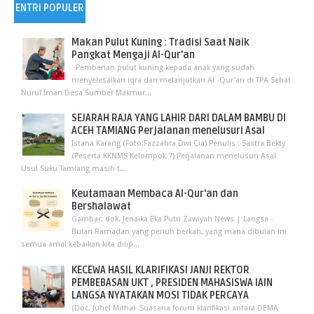
ENTRI POPULER
Makan Pulut Kuning : Tradisi Saat Naik
Pangkat Mengaji Al-Qur’an
Pemberian pulut kuning kepada anak yang sudah
menyelesaikan iqra dan melanjutkan Al -Qur'an di TPA Sehat
Nurul Iman Desa Sumber Makmur...
SEJARAH RAJA YANG LAHIR DARI DALAM BAMBU DI
ACEH TAMIANG Perjalanan menelusuri Asal
Istana Karang (Foto:Fazzahra Dwi Cia) Penulis : Sastra Bekty
(Peserta KKNMS Kelompok 7) Perjalanan menelusuri Asal
Usul Suku Tamiang masih t...
Keutamaan Membaca Al-Qur'an dan
Bershalawat
Gambar: dok. Jenaika Eka Putri Zawiyah News | Langsa -
Bulan Ramadan yang penuh berkah, yang mana dibulan ini
semua amal kebaikan kita dilip...
KECEWA HASIL KLARIFIKASI JANJI REKTOR
PEMBEBASAN UKT , PRESIDEN MAHASISWA IAIN
LANGSA NYATAKAN MOSI TIDAK PERCAYA
(Doc. Juhel Mitha) Suasana forum klarifikasi antara DEMA