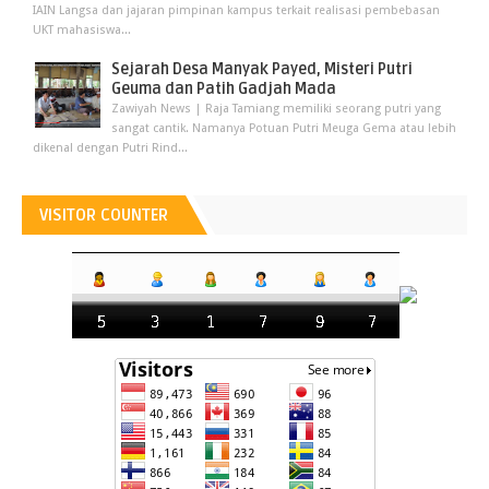
IAIN Langsa dan jajaran pimpinan kampus terkait realisasi pembebasan
UKT mahasiswa...
Sejarah Desa Manyak Payed, Misteri Putri
Geuma dan Patih Gadjah Mada
Zawiyah News | Raja Tamiang memiliki seorang putri yang
sangat cantik. Namanya Potuan Putri Meuga Gema atau lebih
dikenal dengan Putri Rind...
VISITOR COUNTER