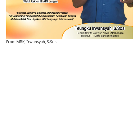
From MBK, Irwansyah, S.Sos