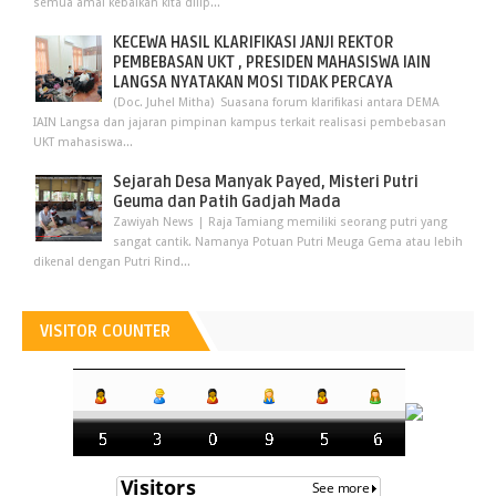
semua amal kebaikan kita dilip...
KECEWA HASIL KLARIFIKASI JANJI REKTOR
PEMBEBASAN UKT , PRESIDEN MAHASISWA IAIN
LANGSA NYATAKAN MOSI TIDAK PERCAYA
(Doc. Juhel Mitha) Suasana forum klarifikasi antara DEMA
IAIN Langsa dan jajaran pimpinan kampus terkait realisasi pembebasan
UKT mahasiswa...
Sejarah Desa Manyak Payed, Misteri Putri
Geuma dan Patih Gadjah Mada
Zawiyah News | Raja Tamiang memiliki seorang putri yang
sangat cantik. Namanya Potuan Putri Meuga Gema atau lebih
dikenal dengan Putri Rind...
VISITOR COUNTER