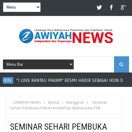
S
"I LOVE RANTAU PAKAM" RESMI HADIR SEBAGAI IKON DESA RANTAU
E
A
ZAWIYAH NEWS
Berita
Nanggroe
Seminar
Sehari Pembuka Pekan Kreatifitas Mahasiswa FTIK
R
SEMINAR SEHARI PEMBUKA
C