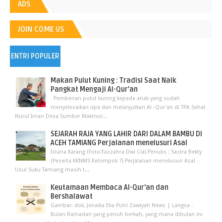
ADS
JOIN COME US
ENTRI POPULER
Makan Pulut Kuning : Tradisi Saat Naik
Pangkat Mengaji Al-Qur’an
Pemberian pulut kuning kepada anak yang sudah
menyelesaikan iqra dan melanjutkan Al -Qur'an di TPA Sehat
Nurul Iman Desa Sumber Makmur...
SEJARAH RAJA YANG LAHIR DARI DALAM BAMBU DI
ACEH TAMIANG Perjalanan menelusuri Asal
Istana Karang (Foto:Fazzahra Dwi Cia) Penulis : Sastra Bekty
(Peserta KKNMS Kelompok 7) Perjalanan menelusuri Asal
Usul Suku Tamiang masih t...
Keutamaan Membaca Al-Qur'an dan
Bershalawat
Gambar: dok. Jenaika Eka Putri Zawiyah News | Langsa -
Bulan Ramadan yang penuh berkah, yang mana dibulan ini