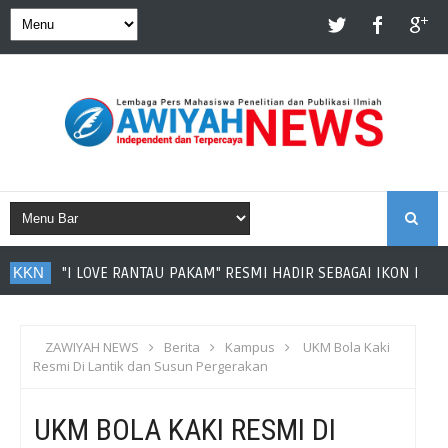
S
"I LOVE RANTAU PAKAM" RESMI HADIR SEBAGAI IKON DESA RANT
E
A
ZAWIYAH NEWS
Berita
Kampus
UKM Bola Kaki
Resmi Di Lantik dan Susun Pergerakan
R
UKM BOLA KAKI RESMI DI
C