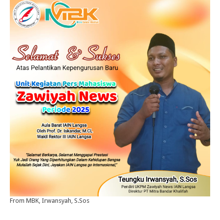
From MBK, Irwansyah, S.Sos