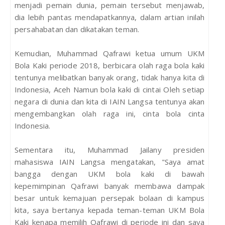
menjadi pemain dunia, pemain tersebut menjawab,
dia lebih pantas mendapatkannya, dalam artian inilah
persahabatan dan dikatakan teman.
Kemudian, Muhammad Qafrawi ketua umum UKM
Bola Kaki periode 2018, berbicara olah raga bola kaki
tentunya melibatkan banyak orang, tidak hanya kita di
Indonesia, Aceh Namun bola kaki di cintai Oleh setiap
negara di dunia dan kita di IAIN Langsa tentunya akan
mengembangkan olah raga ini, cinta bola cinta
Indonesia.
Sementara itu, Muhammad Jailany presiden
mahasiswa IAIN Langsa mengatakan, "Saya amat
bangga dengan UKM bola kaki di bawah
kepemimpinan Qafrawi banyak membawa dampak
besar untuk kemajuan persepak bolaan di kampus
kita, saya bertanya kepada teman-teman UKM Bola
Kaki kenapa memilih Qafrawi di periode ini dan saya