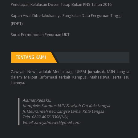
Penetapan Kelulusan Dosen Tetap Bukan PNS Tahun 2016
Kapan Awal Diberlakukannya Pangkalan Data Perguruan Tinggi
(PDPT)
Surat Permohonan Penuruan UKT
TENTANG KAMI
Zawiyah News adalah Media bagi UKPM Jurnalistik IAIN Langsa
dalam Meliput Informasi terkait Kampus, Mahasiswa, serta Isu
Lainnya.
Alamat Redaksi:
Kompleks Kampus IAIN Zawiyah Cot Kala Langsa
Jl. Meurandeh Kec. Langsa Lama, Kota Langsa
Telp. 0822-4076-3306(Uly)
Email: zawiyahnews@gmail.com