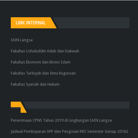
LINK INTERNAL
IAIN Langsa
Fakultas Ushuluddin Adab dan Dakwah
Fakultas Ekonomi dan Bisnis Islam
Fakultas Tarbiyah dan Ilmu Keguruan
Fakultas Syariah dan Hukum
Penerimaan CPNS Tahun 2019 di Lingkungan IAIN Langsa
Jadwal Pembayaran SPP dan Pengisian KRS Semester Genap 20162