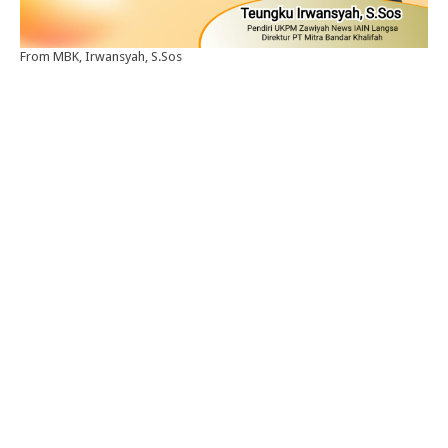
From MBK, Irwansyah, S.Sos