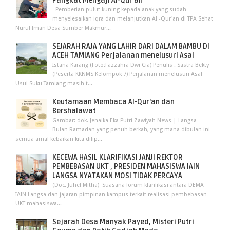
Pangkat Mengaji Al-Qur’an
Pemberian pulut kuning kepada anak yang sudah
menyelesaikan iqra dan melanjutkan Al -Qur'an di TPA Sehat
Nurul Iman Desa Sumber Makmur...
SEJARAH RAJA YANG LAHIR DARI DALAM BAMBU DI
ACEH TAMIANG Perjalanan menelusuri Asal
Istana Karang (Foto:Fazzahra Dwi Cia) Penulis : Sastra Bekty
(Peserta KKNMS Kelompok 7) Perjalanan menelusuri Asal
Usul Suku Tamiang masih t...
Keutamaan Membaca Al-Qur'an dan
Bershalawat
Gambar: dok. Jenaika Eka Putri Zawiyah News | Langsa -
Bulan Ramadan yang penuh berkah, yang mana dibulan ini
semua amal kebaikan kita dilip...
KECEWA HASIL KLARIFIKASI JANJI REKTOR
PEMBEBASAN UKT , PRESIDEN MAHASISWA IAIN
LANGSA NYATAKAN MOSI TIDAK PERCAYA
(Doc. Juhel Mitha) Suasana forum klarifikasi antara DEMA
IAIN Langsa dan jajaran pimpinan kampus terkait realisasi pembebasan
UKT mahasiswa...
Sejarah Desa Manyak Payed, Misteri Putri