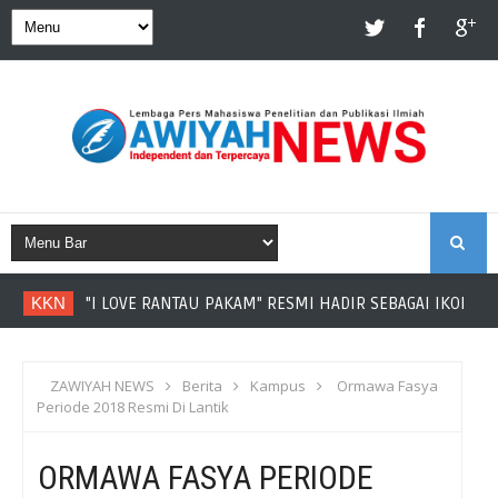
S
KKN
"I LOVE RANTAU PAKAM" RESMI HADIR SEBAGAI IKON DE
E
A
ZAWIYAH NEWS
Berita
Kampus
Ormawa Fasya
Periode 2018 Resmi Di Lantik
R
ORMAWA FASYA PERIODE
C