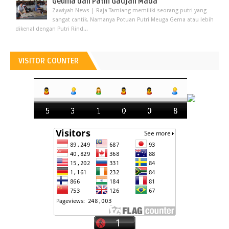
Geuma dan Patih Gadjah Mada
Zawiyah News | Raja Tamiang memiliki seorang putri yang
sangat cantik. Namanya Potuan Putri Meuga Gema atau lebih
dikenal dengan Putri Rind...
VISITOR COUNTER