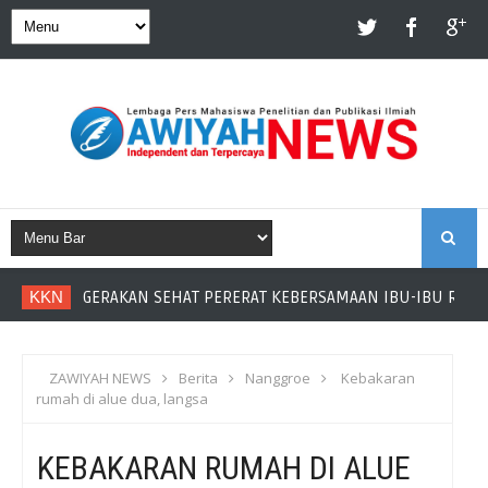
S
KKN
GERAKAN SEHAT PERERAT KEBERSAMAAN IBU-IBU RANT
E
A
ZAWIYAH NEWS
Berita
Nanggroe
Kebakaran
rumah di alue dua, langsa
R
KEBAKARAN RUMAH DI ALUE
C