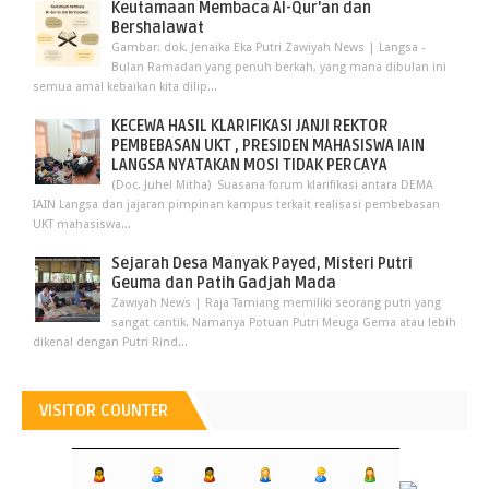
Keutamaan Membaca Al-Qur'an dan
Bershalawat
Gambar: dok. Jenaika Eka Putri Zawiyah News | Langsa -
Bulan Ramadan yang penuh berkah, yang mana dibulan ini
semua amal kebaikan kita dilip...
KECEWA HASIL KLARIFIKASI JANJI REKTOR
PEMBEBASAN UKT , PRESIDEN MAHASISWA IAIN
LANGSA NYATAKAN MOSI TIDAK PERCAYA
(Doc. Juhel Mitha) Suasana forum klarifikasi antara DEMA
IAIN Langsa dan jajaran pimpinan kampus terkait realisasi pembebasan
UKT mahasiswa...
Sejarah Desa Manyak Payed, Misteri Putri
Geuma dan Patih Gadjah Mada
Zawiyah News | Raja Tamiang memiliki seorang putri yang
sangat cantik. Namanya Potuan Putri Meuga Gema atau lebih
dikenal dengan Putri Rind...
VISITOR COUNTER