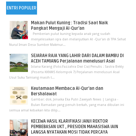
ENTRI POPULER
Makan Pulut Kuning : Tradisi Saat Naik
Pangkat Mengaji Al-Qur’an
Pemberian pulut kuning kepada anak yang sudah
menyelesaikan iqra dan melanjutkan Al -Qur'an di TPA Sehat
Nurul Iman Desa Sumber Makmur...
SEJARAH RAJA YANG LAHIR DARI DALAM BAMBU DI
ACEH TAMIANG Perjalanan menelusuri Asal
Istana Karang (Foto:Fazzahra Dwi Cia) Penulis : Sastra Bekty
(Peserta KKNMS Kelompok 7) Perjalanan menelusuri Asal
Usul Suku Tamiang masih t...
Keutamaan Membaca Al-Qur'an dan
Bershalawat
Gambar: dok. Jenaika Eka Putri Zawiyah News | Langsa -
Bulan Ramadan yang penuh berkah, yang mana dibulan ini
semua amal kebaikan kita dilip...
KECEWA HASIL KLARIFIKASI JANJI REKTOR
PEMBEBASAN UKT , PRESIDEN MAHASISWA IAIN
LANGSA NYATAKAN MOSI TIDAK PERCAYA