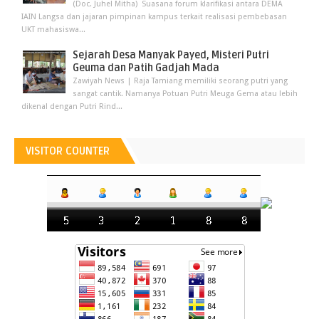
(Doc. Juhel Mitha) Suasana forum klarifikasi antara DEMA
IAIN Langsa dan jajaran pimpinan kampus terkait realisasi pembebasan
UKT mahasiswa...
Sejarah Desa Manyak Payed, Misteri Putri
Geuma dan Patih Gadjah Mada
Zawiyah News | Raja Tamiang memiliki seorang putri yang
sangat cantik. Namanya Potuan Putri Meuga Gema atau lebih
dikenal dengan Putri Rind...
VISITOR COUNTER