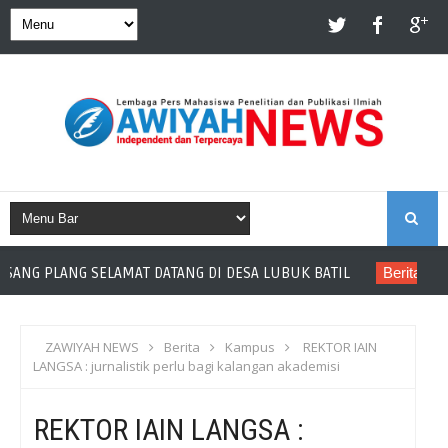
S
SELAMAT DATANG DI DESA LUBUK BATIL
Berita
MAHASISWA KK
E
A
ZAWIYAH NEWS
Berita
Kampus
REKTOR IAIN
LANGSA : jurnalistik perlu bagi kalangan akademisi
R
REKTOR IAIN LANGSA :
C