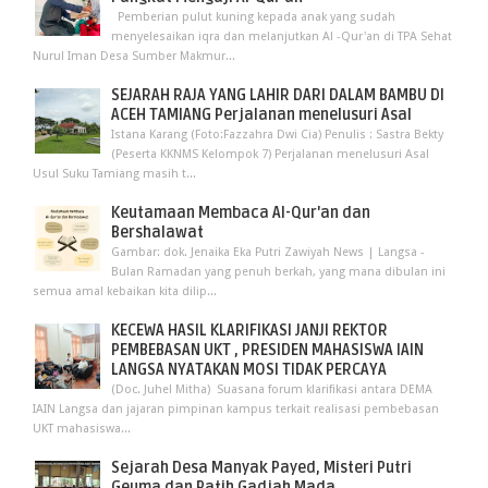
Pemberian pulut kuning kepada anak yang sudah
menyelesaikan iqra dan melanjutkan Al -Qur'an di TPA Sehat
Nurul Iman Desa Sumber Makmur...
SEJARAH RAJA YANG LAHIR DARI DALAM BAMBU DI
ACEH TAMIANG Perjalanan menelusuri Asal
Istana Karang (Foto:Fazzahra Dwi Cia) Penulis : Sastra Bekty
(Peserta KKNMS Kelompok 7) Perjalanan menelusuri Asal
Usul Suku Tamiang masih t...
Keutamaan Membaca Al-Qur'an dan
Bershalawat
Gambar: dok. Jenaika Eka Putri Zawiyah News | Langsa -
Bulan Ramadan yang penuh berkah, yang mana dibulan ini
semua amal kebaikan kita dilip...
KECEWA HASIL KLARIFIKASI JANJI REKTOR
PEMBEBASAN UKT , PRESIDEN MAHASISWA IAIN
LANGSA NYATAKAN MOSI TIDAK PERCAYA
(Doc. Juhel Mitha) Suasana forum klarifikasi antara DEMA
IAIN Langsa dan jajaran pimpinan kampus terkait realisasi pembebasan
UKT mahasiswa...
Sejarah Desa Manyak Payed, Misteri Putri
Geuma dan Patih Gadjah Mada