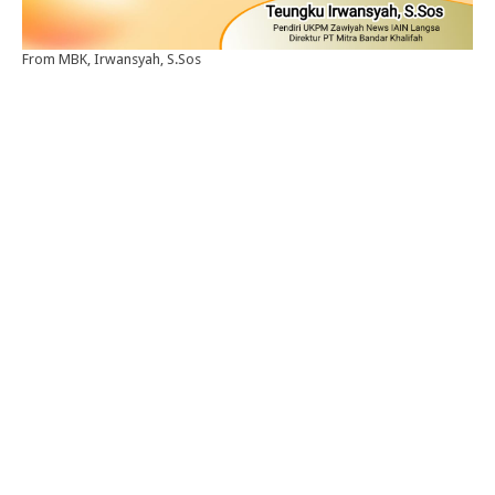
From MBK, Irwansyah, S.Sos