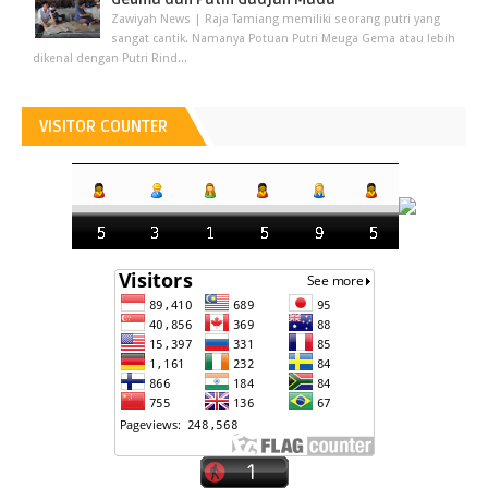
Zawiyah News | Raja Tamiang memiliki seorang putri yang
sangat cantik. Namanya Potuan Putri Meuga Gema atau lebih
dikenal dengan Putri Rind...
VISITOR COUNTER