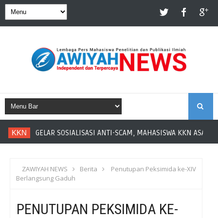
S
KKN
GELAR SOSIALISASI ANTI-SCAM, MAHASISWA KKN ASAH LI
E
A
ZAWIYAH NEWS
Berita
Penutupan Peksimida ke-XIV
Berlangsung Gaduh
R
PENUTUPAN PEKSIMIDA KE-
C