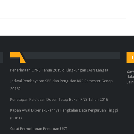
T
Penerimaan CPNS Tahun 2019 di Lingkungan IAIN Langsa
Zaw
dala
Jadwal Pembayaran SPP dan Pengisian KRS Semester Genap
Lain
20162
Penetapan Kelulusan Dosen Tetap Bukan PNS Tahun 2016
Kapan Awal Diberlakukannya Pangkalan Data Perguruan Tinggi
(PDPT)
Surat Permohonan Penuruan UKT