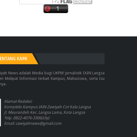
ENTANG KAMI
iyah News adalah Media bagi UKPM Jurnalistik IAIN Langsa
m Meliput Informasi terkait Kampus, Mahasiswa, serta Isu
nya.
Alamat Redaksi:
Kompleks Kampus IAIN Zawiyah Cot Kala Langsa
Jl. Meurandeh Kec. Langsa Lama, Kota Langsa
Telp. 0822-4076-3306(Uly)
Email: zawiyahnews@gmail.com