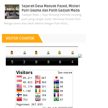
Sejarah Desa Manyak Payed, Misteri
Putri Geuma dan Patih Gadjah Mada
Zawiyah News | Raja Tamiang memiliki seorang
putri yang sangat cantik. Namanya Potuan Putri
Meuga Gema atau lebih dikenal dengan Putri Rind...
VISITOR COUNTER