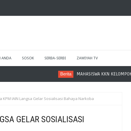
H ANDA
SOSOK
SERBA-SERBI
ZAWIYAH TV
Berita
MAHASISWA KKN KELOMPOK 13 IKUT SU
 KPM IAIN Langsa Gelar Sosialisasi Bahaya Narkoba
GSA GELAR SOSIALISASI