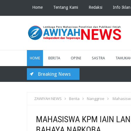
Home
Tentang Kami
Redaksi
Info Iklan
HOME
BERITA
OPINI
SASTRA
TAHUKA
Breaking News
ZAWIYAH NEWS
Berita
Nanggroe
Mahasiswa
MAHASISWA KPM IAIN LAN
BAHAYA NARKOBA