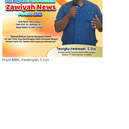
From MBK, Irwansyah, S.Sos