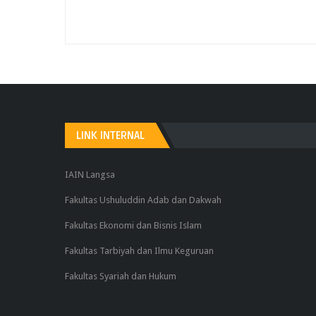
LINK INTERNAL
IAIN Langsa
Fakultas Ushuluddin Adab dan Dakwah
Fakultas Ekonomi dan Bisnis Islam
Fakultas Tarbiyah dan Ilmu Keguruan
Fakultas Syariah dan Hukum