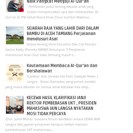
Naik Pangkat Mengaji Al-Qur’an
Pemberian pulut kuning kepada anak yang
sudah menyelesaikan iqra dan melanjutkan Al -
Qur'an di TPA Sehat Nurul Iman Desa Sumber Makmur...
SEJARAH RAJA YANG LAHIR DARI DALAM
BAMBU DI ACEH TAMIANG Perjalanan
menelusuri Asal
Istana Karang (Foto:Fazzahra Dwi Cia) Penulis :
Sastra Bekty (Peserta KKNMS Kelompok 7) Perjalanan
menelusuri Asal Usul Suku Tamiang masih t...
Keutamaan Membaca Al-Qur'an dan
Bershalawat
Gambar: dok. Jenaika Eka Putri Zawiyah News |
Langsa - Bulan Ramadan yang penuh berkah,
yang mana dibulan ini semua amal kebaikan kita dilip...
KECEWA HASIL KLARIFIKASI JANJI
REKTOR PEMBEBASAN UKT , PRESIDEN
MAHASISWA IAIN LANGSA NYATAKAN
MOSI TIDAK PERCAYA
(Doc. Juhel Mitha) Suasana forum klarifikasi antara DEMA IAIN
Langsa dan jajaran pimpinan kampus terkait realisasi
pembebasan UKT mahasiswa...