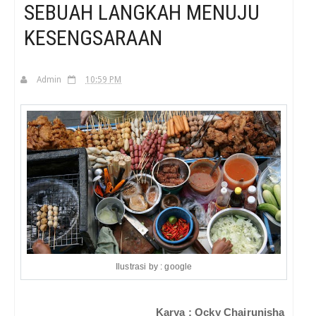
SEBUAH LANGKAH MENUJU
KESENGSARAAN
H
Admin
10:59 PM
Ilustrasi by : google
Karya : Ocky Chairunisha