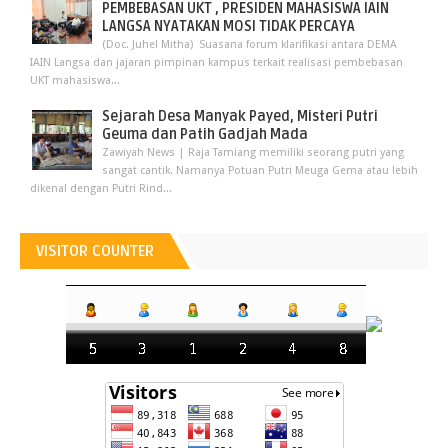
PEMBEBASAN UKT , PRESIDEN MAHASISWA IAIN
LANGSA NYATAKAN MOSI TIDAK PERCAYA
(Doc. Juhel Mitha) Suasana forum klarifikasi antara DEMA
IAIN Langsa dan jajaran pimpinan kampus terkait realisasi pembebasan
UKT mahasiswa...
Sejarah Desa Manyak Payed, Misteri Putri
Geuma dan Patih Gadjah Mada
Zawiyah News | Raja Tamiang memiliki seorang putri yang
sangat cantik. Namanya Potuan Putri Meuga Gema atau lebih
dikenal dengan Putri Rind...
VISITOR COUNTER