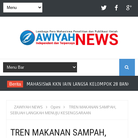
S
Berita
MAHASISWA KKN IAIN LANGSA KELOMPOK 28 BANGUN 
E
A
ZAWIYAH NEWS
Opini
TREN MAKANAN SAMPAH,
SEBUAH LANGKAH MENUJU KESENGSARAAN
R
TREN MAKANAN SAMPAH,
C