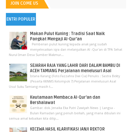
JOIN COME US
ENTRI POPULER
Makan Pulut Kuning : Tradisi Saat Naik
Pangkat Mengaji Al-Qur’an
Pemberian pulut kuning kepada anak yang sudah
menyelesaikan iqra dan melanjutkan Al -Qur'an di TPA Sehat
Nurul Iman Desa Sumber Makmur...
SEJARAH RAJA YANG LAHIR DARI DALAM BAMBU DI
ACEH TAMIANG Perjalanan menelusuri Asal
Istana Karang (Foto:Fazzahra Dwi Cia) Penulis : Sastra Bekty
(Peserta KKNMS Kelompok 7) Perjalanan menelusuri Asal
Usul Suku Tamiang masih t...
Keutamaan Membaca Al-Qur'an dan
Bershalawat
Gambar: dok. Jenaika Eka Putri Zawiyah News | Langsa -
Bulan Ramadan yang penuh berkah, yang mana dibulan ini
semua amal kebaikan kita dilip...
KECEWA HASIL KLARIFIKASI JANJI REKTOR