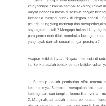
Disini mengapa saya menyimpulkan bahwa Ne
kejayaannya ? karena sampai sekarang rakyat I
rakyat Indonesia masih di selimuti dengan beleng
Indonesia menjadi budak di Negara sendiri. S
pekerja asing yang menetap dan memperkerjakan 
sayangkan sekali ? Mengapa bukan kita yang m
para pemerintah tidak membuka lapangan kerja
yang layak dan adil sesuai dengan porsinya ?
Adapun ketidak-jayaan Negara Indonesia di seba
ini. Berikut adalah bentuk-bentuk ketidak-adilan ya
1. Stereotip adalah pemberian sifat tertentu 
kelompoknya. Stereotip merupakan salah satu be
kebangsaan, dan tampilan kom
2. Marginalisasi adalah proses pemutusan hub
utama, seperti struktur ekonomi, pendidikan, da