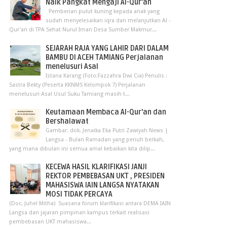
Naik Pangkat Mengaji Al-Qur’an
Pemberian pulut kuning kepada anak yang
sudah menyelesaikan iqra dan melanjutkan Al -
Qur'an di TPA Sehat Nurul Iman Desa Sumber Makmur...
SEJARAH RAJA YANG LAHIR DARI DALAM
BAMBU DI ACEH TAMIANG Perjalanan
menelusuri Asal
Istana Karang (Foto:Fazzahra Dwi Cia) Penulis :
Sastra Bekty (Peserta KKNMS Kelompok 7) Perjalanan
menelusuri Asal Usul Suku Tamiang masih t...
Keutamaan Membaca Al-Qur'an dan
Bershalawat
Gambar: dok. Jenaika Eka Putri Zawiyah News |
Langsa - Bulan Ramadan yang penuh berkah,
yang mana dibulan ini semua amal kebaikan kita dilip...
KECEWA HASIL KLARIFIKASI JANJI
REKTOR PEMBEBASAN UKT , PRESIDEN
MAHASISWA IAIN LANGSA NYATAKAN
MOSI TIDAK PERCAYA
(Doc. Juhel Mitha) Suasana forum klarifikasi antara DEMA IAIN
Langsa dan jajaran pimpinan kampus terkait realisasi
pembebasan UKT mahasiswa...