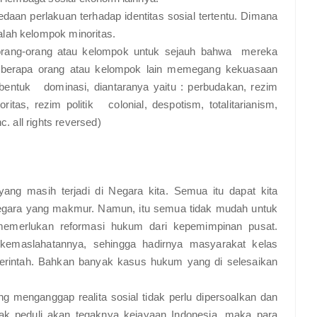
aan perlakuan terhadap identitas sosial tertentu. Dimana
lah kelompok minoritas.
h orang-orang atau kelompok untuk sejauh bahwa mereka
berapa orang atau kelompok lain memegang kekuasaan
entuk dominasi, diantaranya yaitu : perbudakan, rezim
itas, rezim politik colonial, despotism, totalitarianism,
c. all rights reversed)
 yang masih terjadi di Negara kita. Semua itu dapat kita
 Negara yang makmur. Namun, itu semua tidak mudah untuk
n memerlukan reformasi hukum dari kepemimpinan pusat.
 kemaslahatannya, sehingga hadirnya masyarakat kelas
merintah. Bahkan banyak kasus hukum yang di selesaikan
ganggap realita sosial tidak perlu dipersoalkan dan
dak peduli akan tegaknya kejayaan Indonesia, maka para