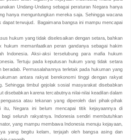
ggunakan Undang-Undang sebagai peraturan Negara hanya
yang hanya menguntungkan mereka saja. Sehingga wacana
dak dapat terwujud. Bagaimana bangsa ini mampu mencapai
us hukum yang tidak diselesaikan dengan setara, bahkan
gak hukum memanfaatkan peran gandanya sebagai hakim
ah Indonesia. Aksi-aksi terselubung para mafia hukum
donesia. Tertuju pada keputusan hukum yang tidak setara
an beradab. Permasalahannya terletak pada hukuman yang
hukuman antara rakyat berekonomi tinggi dengan rakyat
. Sehingga timbul gejolak sosial masyarakat disebabkan
ut disebabkan karena tercabutnya nilai-nilai keadilan dalam
n penguasa atau tekanan yang diperoleh dari pihak-pihak
 itu, Negara ini belum mencapai titik kejayaannya di
 bagi seluruh rakyatnya. Indonesia sendiri membutuhkan
lamator, yang mampu membawa Indonesia menuju kejayaan,
nya yang begitu kelam, terjajah oleh bangsa asing dan
kin canggih.