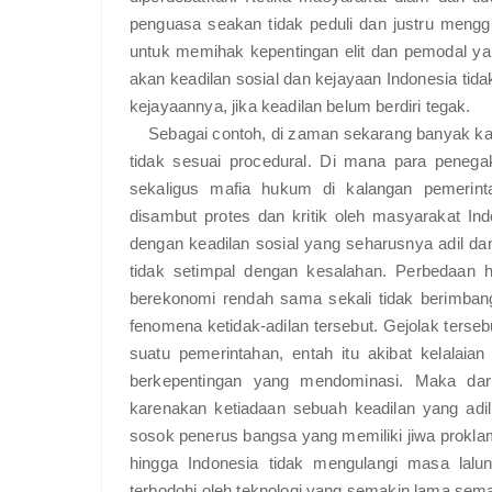
penguasa seakan tidak peduli dan justru men
untuk memihak kepentingan elit dan pemodal 
akan keadilan sosial dan kejayaan Indonesia ti
kejayaannya, jika keadilan belum berdiri tegak.
Sebagai contoh, di zaman sekarang banyak kas
tidak sesuai procedural. Di mana para pene
sekaligus mafia hukum di kalangan pemerint
disambut protes dan kritik oleh masyarakat In
dengan keadilan sosial yang seharusnya adil d
tidak setimpal dengan kesalahan. Perbedaan 
berekonomi rendah sama sekali tidak berimbang
fenomena ketidak-adilan tersebut. Gejolak terseb
suatu pemerintahan, entah itu akibat kelalaia
berkepentingan yang mendominasi. Maka dari
karenakan ketiadaan sebuah keadilan yang adil
sosok penerus bangsa yang memiliki jiwa prok
hingga Indonesia tidak mengulangi masa lalu
terbodohi oleh teknologi yang semakin lama sema