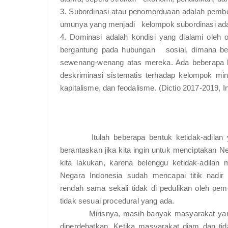
3. Subordinasi atau penomorduaan adalah pembed
umunya yang menjadi kelompok subordinasi ada
4. Dominasi adalah kondisi yang dialami ole
bergantung pada hubungan sosial, dimana be
sewenang-wenang atas mereka. Ada beberapa b
deskriminasi sistematis terhadap kelompok minor
kapitalisme, dan feodalisme. (Dictio 2017-2019, In
Itulah beberapa bentuk ketidak-adilan
berantaskan jika kita ingin untuk menciptakan
kita lakukan, karena belenggu ketidak-adila
Negara Indonesia sudah mencapai titik nadir
rendah sama sekali tidak di pedulikan oleh pe
tidak sesuai procedural yang ada.
Mirisnya, masih banyak masyarakat yang men
diperdebatkan. Ketika masyarakat diam dan ti