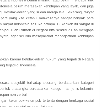
gara Indonesia belum makmur atau belum mencapai titik
ndonesia belum merasakan kehidupan yang layak, dan juga
gu ketidak-adilan yang sudah meraja lela. Sekarang, rakyat
eperti yang kita ketahui bahwasanya sangat banyak para
rakyat Indonesia sesuka hatinya. Bukankah itu sangat di
enjadi Tuan Rumah di Negara kita sendiri ? Dan mengapa
 nyata, agar seluruh masayarakat mendapatkan kehidupan
bkan karena ketidak-adilan hukum yang terjadi di Negara
ng terjadi di Indonesia :
secara subjektif terhadap seorang berdasarkan kategori
ntuk prasangka berdasarkan kategori ras, jenis kelamin,
unikasi verbal maupun non verbal.
ungan kelompok-kelompok tertentu dengan lembaga sosial
n lembaga sosial ekonomi lainnya.