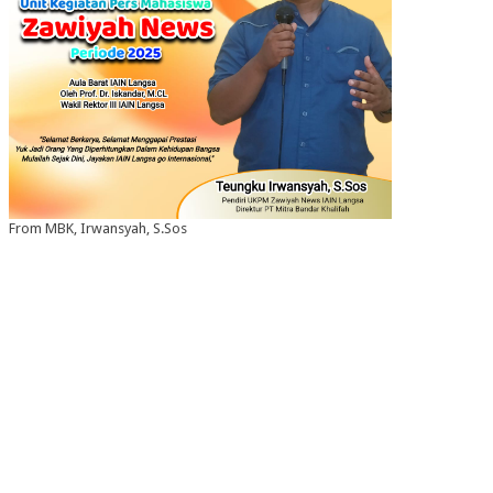
From MBK, Irwansyah, S.Sos