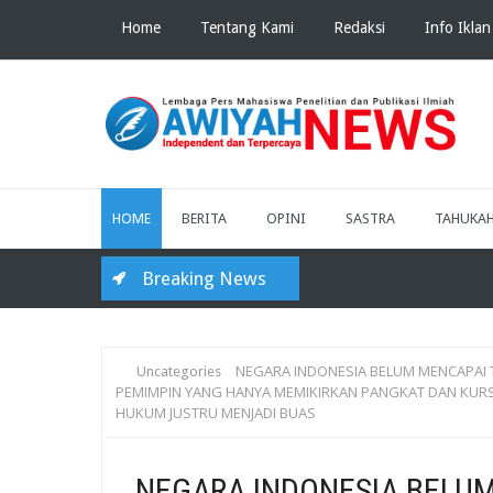
Home
Tentang Kami
Redaksi
Info Iklan
HOME
BERITA
OPINI
SASTRA
TAHUKA
Breaking News
NEGARA INDONESIA BELUM MENCAPAI T
Uncategories
PEMIMPIN YANG HANYA MEMIKIRKAN PANGKAT DAN KURS
HUKUM JUSTRU MENJADI BUAS
NEGARA INDONESIA BELUM