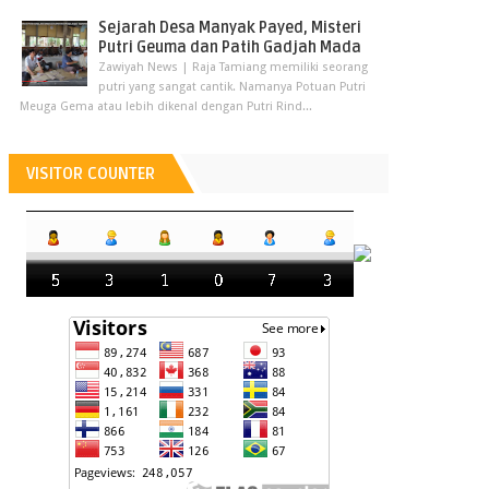
Sejarah Desa Manyak Payed, Misteri
Putri Geuma dan Patih Gadjah Mada
Zawiyah News | Raja Tamiang memiliki seorang
putri yang sangat cantik. Namanya Potuan Putri
Meuga Gema atau lebih dikenal dengan Putri Rind...
VISITOR COUNTER