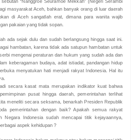
gan sebutan “Nanggroe Seuramoe Mekkah” (Negeri Serambi
bagi masyarakat Aceh, bahkan banyak orang di luar daerah
pkan di Aceh sangatlah erat, dimana para wanita wajib
ngan pakaian yang tidak sopan.
ah ada sejak dulu dan sudah berlangsung hingga saat ini.
ebagai hambatan, karena tidak ada satupun hambatan untuk
-serbi mengenai peraturan dan hukum yang sudah ada dan
lam keberagaman budaya, adat istiadat, pandangan hidup
erbuka menyatukan hati menjadi rakyat Indonesia. Hal itu
ya.
jadi secara kasat mata merupakan indikator kuat bahwa
emimpinan pusat hingga daerah, pemerintahan terlihat
 kita meneliti secara seksama, benarkah Presiden Republik
 roda pemerintahan dengan baik? Apakah semua rakyat
Negara Indonesia sudah mencapai titik kejayaannya,
i berbagai aspek kehidupan ?