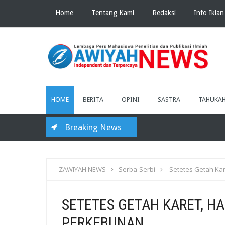
Home
Tentang Kami
Redaksi
Info Iklan
HOME
BERITA
OPINI
SASTRA
TAHUKA
Breaking News
KK
ZAWIYAH NEWS
Serba-Serbi
Setetes Getah Ka
SETETES GETAH KARET, H
PERKEBUNAN