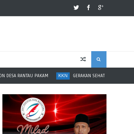
S
NTAU PAKAM
KKN
GERAKAN SEHAT PERERAT KEBERSAMAAN IB
E
A
R
C