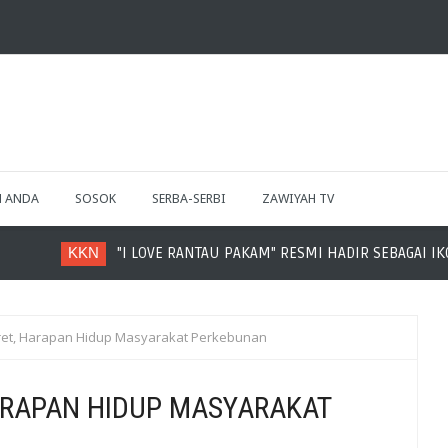
H ANDA
SOSOK
SERBA-SERBI
ZAWIYAH TV
N
"I LOVE RANTAU PAKAM" RESMI HADIR SEBAGAI IKON DESA RA
ret, Harapan Hidup Masyarakat Perkebunan
ARAPAN HIDUP MASYARAKAT