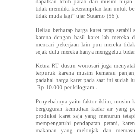
dapatkan lebih parah dari musim hujan.
tidak memiliki keterampilan lain untuk be
tidak muda lagi”
ujar Sutarno (56 ).
Beliau berharap harga karet tetap setabil
karena dengan hasil karet lah mereka
mencari pekerjaan lain pun mereka tida
sejak dulu mereka hanya menggeluti bidang
Ketua RT dusun wonosari juga menyataka
terpuruk karena musim kemarau panjang
padahal harga karet pada saat ini sudah
Rp 10.000 per kilogram .
Penyebabnya yaitu faktor iklim, musim
berguguran kemudian kadar air yang p
produksi karet saja yang menurun tetapi
mempengaruhi pendapatan petani, kare
makanan yang melonjak dan memasuk