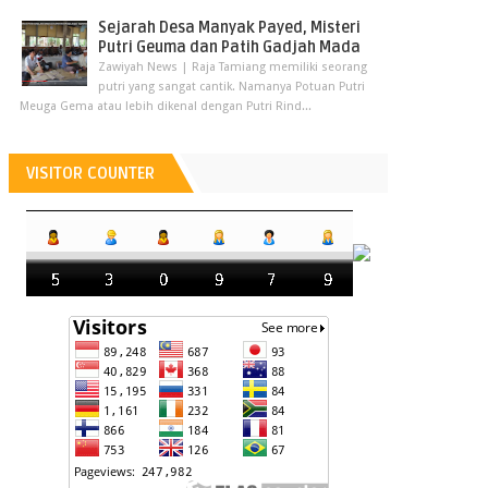
Sejarah Desa Manyak Payed, Misteri
Putri Geuma dan Patih Gadjah Mada
Zawiyah News | Raja Tamiang memiliki seorang
putri yang sangat cantik. Namanya Potuan Putri
Meuga Gema atau lebih dikenal dengan Putri Rind...
VISITOR COUNTER