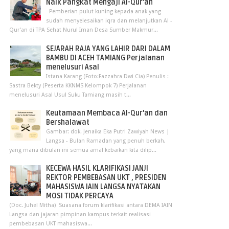
Naik Pangkat Mengaji Al-Qur’an
Pemberian pulut kuning kepada anak yang
sudah menyelesaikan iqra dan melanjutkan Al -
Qur'an di TPA Sehat Nurul Iman Desa Sumber Makmur...
SEJARAH RAJA YANG LAHIR DARI DALAM
BAMBU DI ACEH TAMIANG Perjalanan
menelusuri Asal
Istana Karang (Foto:Fazzahra Dwi Cia) Penulis :
Sastra Bekty (Peserta KKNMS Kelompok 7) Perjalanan
menelusuri Asal Usul Suku Tamiang masih t...
Keutamaan Membaca Al-Qur'an dan
Bershalawat
Gambar: dok. Jenaika Eka Putri Zawiyah News |
Langsa - Bulan Ramadan yang penuh berkah,
yang mana dibulan ini semua amal kebaikan kita dilip...
KECEWA HASIL KLARIFIKASI JANJI
REKTOR PEMBEBASAN UKT , PRESIDEN
MAHASISWA IAIN LANGSA NYATAKAN
MOSI TIDAK PERCAYA
(Doc. Juhel Mitha) Suasana forum klarifikasi antara DEMA IAIN
Langsa dan jajaran pimpinan kampus terkait realisasi
pembebasan UKT mahasiswa...