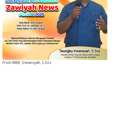
From MBK, Irwansyah, S.Sos