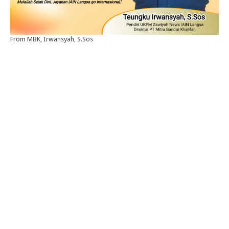
From MBK, Irwansyah, S.Sos