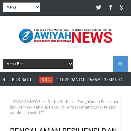
S
UBUK BATIL
KKN
"I LOVE RANTAU PAKAM" RESMI HADIR SEBA
E
A
ZAWIYAH NEWS
Serba-Serbi
Pengalaman Resiliensi
dan Dampak Kehidupan Covid 19: ”Sektor tangguh di tengah
R
pandemic covid 19”
C