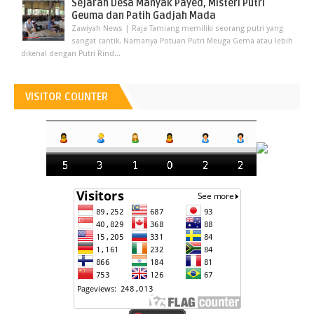
Sejarah Desa Manyak Payed, Misteri Putri
Geuma dan Patih Gadjah Mada
Zawiyah News | Raja Tamiang memiliki seorang putri yang
sangat cantik. Namanya Potuan Putri Meuga Gema atau lebih
dikenal dengan Putri Rind...
VISITOR COUNTER