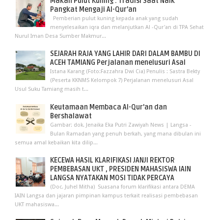
Makan Pulut Kuning : Tradisi Saat Naik
Pangkat Mengaji Al-Qur’an
Pemberian pulut kuning kepada anak yang sudah
menyelesaikan iqra dan melanjutkan Al -Qur'an di TPA Sehat
Nurul Iman Desa Sumber Makmur...
SEJARAH RAJA YANG LAHIR DARI DALAM BAMBU DI
ACEH TAMIANG Perjalanan menelusuri Asal
Istana Karang (Foto:Fazzahra Dwi Cia) Penulis : Sastra Bekty
(Peserta KKNMS Kelompok 7) Perjalanan menelusuri Asal
Usul Suku Tamiang masih t...
Keutamaan Membaca Al-Qur'an dan
Bershalawat
Gambar: dok. Jenaika Eka Putri Zawiyah News | Langsa -
Bulan Ramadan yang penuh berkah, yang mana dibulan ini
semua amal kebaikan kita dilip...
KECEWA HASIL KLARIFIKASI JANJI REKTOR
PEMBEBASAN UKT , PRESIDEN MAHASISWA IAIN
LANGSA NYATAKAN MOSI TIDAK PERCAYA
(Doc. Juhel Mitha) Suasana forum klarifikasi antara DEMA
IAIN Langsa dan jajaran pimpinan kampus terkait realisasi pembebasan
UKT mahasiswa...