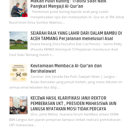
Makan Pulut Kuning : Tradisi Saat Naik
Pangkat Mengaji Al-Qur’an
Pemberian pulut kuning kepada anak yang sudah
menyelesaikan iqra dan melanjutkan Al -Qur'an di TPA Sehat
Nurul Iman Desa Sumber Makmur...
SEJARAH RAJA YANG LAHIR DARI DALAM BAMBU DI
ACEH TAMIANG Perjalanan menelusuri Asal
Istana Karang (Foto:Fazzahra Dwi Cia) Penulis : Sastra Bekty
(Peserta KKNMS Kelompok 7) Perjalanan menelusuri Asal
Usul Suku Tamiang masih t...
Keutamaan Membaca Al-Qur'an dan
Bershalawat
Gambar: dok. Jenaika Eka Putri Zawiyah News | Langsa -
Bulan Ramadan yang penuh berkah, yang mana dibulan ini
semua amal kebaikan kita dilip...
KECEWA HASIL KLARIFIKASI JANJI REKTOR
PEMBEBASAN UKT , PRESIDEN MAHASISWA IAIN
LANGSA NYATAKAN MOSI TIDAK PERCAYA
(Doc. Juhel Mitha) Suasana forum klarifikasi antara DEMA
IAIN Langsa dan jajaran pimpinan kampus terkait realisasi pembebasan
UKT mahasiswa...