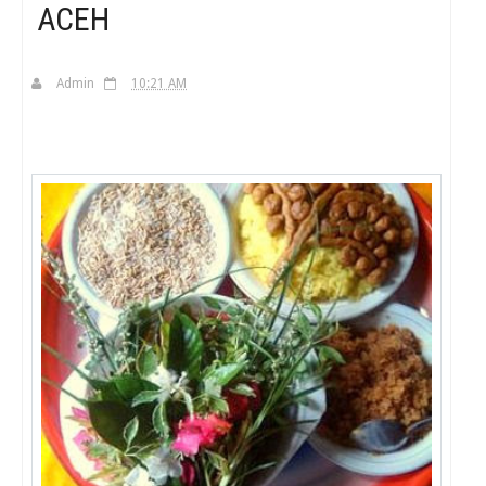
ACEH
H
Admin
10:21 AM