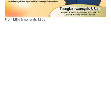
From MBK, Irwansyah, S.Sos