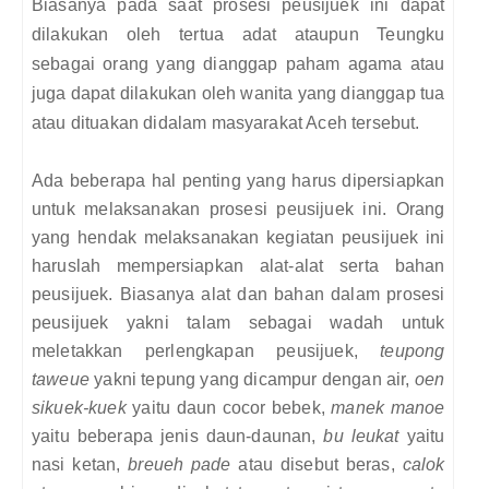
Biasanya pada saat prosesi peusijuek ini dapat
dilakukan oleh tertua adat ataupun Teungku
sebagai orang yang dianggap paham agama atau
juga dapat dilakukan oleh wanita yang dianggap tua
atau dituakan didalam masyarakat Aceh tersebut.
Ada beberapa hal penting yang harus dipersiapkan
untuk melaksanakan prosesi peusijuek ini. Orang
yang hendak melaksanakan kegiatan peusijuek ini
haruslah mempersiapkan alat-alat serta bahan
peusijuek. Biasanya alat dan bahan dalam prosesi
peusijuek yakni talam sebagai wadah untuk
meletakkan perlengkapan peusijuek,
teupong
taweue
yakni tepung yang dicampur dengan air,
oen
sikuek-kuek
yaitu daun cocor bebek,
manek manoe
yaitu beberapa jenis daun-daunan,
bu leukat
yaitu
nasi ketan,
breueh pade
atau disebut beras,
calok