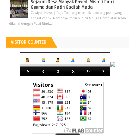
Sejarah Desa Manyak Payed, Misteri Putri
Geuma dan Patih Gadjah Mada
Zawiyah News | Raja Tamiang memiliki seorang putri yang
sangat cantik. Namanya Potuan Putri Meuga Gema atau lebih
dikenal dengan Putri Rind...
VISITOR COUNTER