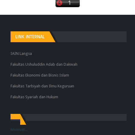
LINK INTERNAL
IAIN Langsa
Fakultas Ushuluddin Adab dan Dakwah
Fakultas Ekonomi dan Bisnis Islam
Fakultas Tarbiyah dan Ilmu Keguruan
Fakultas Syariah dan Hukum
Memuat...