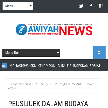
S
WA KKN KELOMPOK 13 IKUT SUKSESKAN SOSIALISASI POSYANDU I
E
A
ZAWIYAH NEWS
Essay
PEUSIJUEK DALAM BUDAYA
ACEH
R
PEUSIJUEK DALAM BUDAYA
C