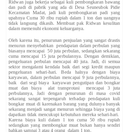
Ridwan juga bekerja sebagai kuli pembongkaran bawang
dan padi di pabrik yang ada di Desa Seuneubok Pidie
Kecamatan Madat, jadi kuli pembongkaran padi yang
upahnya Cuma 30 ribu rupiah dalam 1 ton dan uangnya
tidak langsung dikasih. Membuat pak Ridwan kesulitan
dalam memenuhi ekonomi keluarganya.
Oleh karena itu, penurunan penjualan yang sangat drastis
menurun menyebabkan pendapatan dalam perbulan yang
biasanya mencapai 50 juta perbulan, sedangkan sekarang
cuma mencapai 15 juta perbulannya. Dengan demikian,
pengeluaran perbulan mencapai 40 juta. Jadi, di semua
sektor mengalami kendala baik dari segi kredit maupun
pengeluaran sehari-hari. Beda halnya dengan biaya
karyawan, dalam perbulan mencapai 9 juta perbulannya,
baik dari segi biaya karyawan pengutipan dan bongkar
muat dan biaya alat transprotasi mencapai 3 juta
perbulannya, Jadi dengan penurunan di masa covid
sekarang sangat terpengaruh terhadap pendapatan kuli
bongkar muat di karenakan barang yang dulunya banyak
sekarang menjadi sangat menurun sehingga biaya yang di
dapatkan tidak mencukupi kebutuhan mereka sehari-hari.
Karena biaya kuli dalam 1 ton cuma 50 ribu rupiah
sedangkan yang membongkar muat bukan hanya sendiri
bahkan sampai 3 atau 4 orang dalam 1 ton.