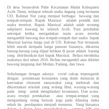
Di desa Seuneubok Pidie Kecamatan Madat Kabupaten
Aceh Timur, terdapat sebuah usaha dagang yang bernama
UD. Rahmat Nur yang menjual berbagai bawang dan
rempah-rempah. Bapak Masrizal adalah pemilik dari
usaha tersebut. Bapak Masrizal adalah salah seorang
subplayer bawang ke seluruh Aceh. Para penduduk
setempat ketika mengadakan suatu acara mereka
mengambil bawang dan rempah-rempah dari usaha bapak
Masrizal karena harga jual di UD. Rahmat Nur termasuk
lebih murah daripada harga pasaran biasanya, dikarena
barang-barang yang dijual belikan di pasar adalah barang
yang distribusikan dari bapak Masrizal. Beliau membuka
usahanya dari tahun 2016. Beliau mengambil atau dikirim
bawang langsung dari Medan, Padang, dan Jawa.
Sehubungan dengan adanya covid cukup terpengaruh
dengan permintaan konsumen yang dratis menurun di
karenakan ekonomi masyarakat yang melemah dan
dikarenakan sekolah yang sedang libur, warung-warung
pada tutup untuk menghindari keramaian. Dan acara-
acara resepsi pernikahan atau tempat-tempat yang
mengundang orang banyak juga pada dilarang maka
sebab itu pendapatan menjadi menurun. Yang biasanya
dalam 1 bulan bisa menghabiskan sampai 100 ton