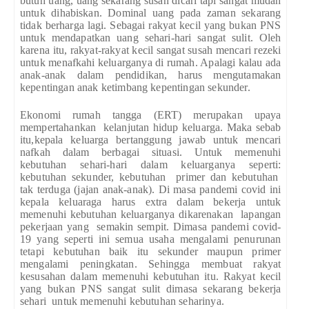
butuh uang, uang sekarang susah dicari tapi sangat mudah
untuk dihabiskan. Dominal uang pada zaman sekarang
tidak berharga lagi. Sebagai rakyat kecil yang bukan PNS
untuk mendapatkan uang sehari-hari sangat sulit. Oleh
karena itu, rakyat-rakyat kecil sangat susah mencari rezeki
untuk menafkahi keluarganya di rumah. Apalagi kalau ada
anak-anak dalam pendidikan, harus mengutamakan
kepentingan anak ketimbang kepentingan sekunder.
Ekonomi rumah tangga (ERT) merupakan upaya
mempertahankan kelanjutan hidup keluarga. Maka sebab
itu,kepala keluarga bertanggung jawab untuk mencari
nafkah dalam berbagai situasi. Untuk memenuhi
kebutuhan sehari-hari dalam keluarganya seperti:
kebutuhan sekunder, kebutuhan primer dan kebutuhan
tak terduga (jajan anak-anak). Di masa pandemi covid ini
kepala keluaraga harus extra dalam bekerja untuk
memenuhi kebutuhan keluarganya dikarenakan lapangan
pekerjaan yang semakin sempit. Dimasa pandemi covid-
19 yang seperti ini semua usaha mengalami penurunan
tetapi kebutuhan baik itu sekunder maupun primer
mengalami peningkatan. Sehingga membuat rakyat
kesusahan dalam memenuhi kebutuhan itu. Rakyat kecil
yang bukan PNS sangat sulit dimasa sekarang bekerja
sehari untuk memenuhi kebutuhan seharinya.