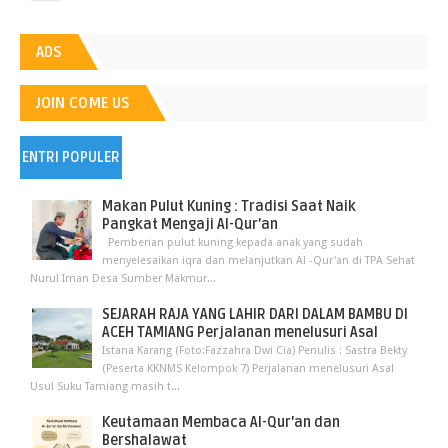
ADS
JOIN COME US
ENTRI POPULER
Makan Pulut Kuning : Tradisi Saat Naik
Pangkat Mengaji Al-Qur’an
Pemberian pulut kuning kepada anak yang sudah
menyelesaikan iqra dan melanjutkan Al -Qur'an di TPA Sehat
Nurul Iman Desa Sumber Makmur...
SEJARAH RAJA YANG LAHIR DARI DALAM BAMBU DI
ACEH TAMIANG Perjalanan menelusuri Asal
Istana Karang (Foto:Fazzahra Dwi Cia) Penulis : Sastra Bekty
(Peserta KKNMS Kelompok 7) Perjalanan menelusuri Asal
Usul Suku Tamiang masih t...
Keutamaan Membaca Al-Qur'an dan
Bershalawat