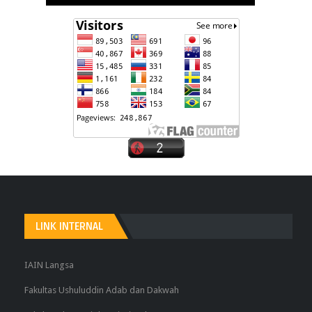
LINK INTERNAL
IAIN Langsa
Fakultas Ushuluddin Adab dan Dakwah