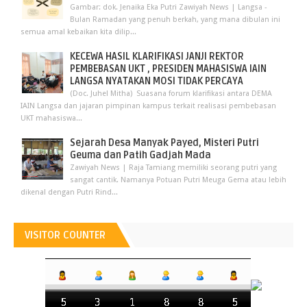
Gambar: dok. Jenaika Eka Putri Zawiyah News | Langsa -
Bulan Ramadan yang penuh berkah, yang mana dibulan ini
semua amal kebaikan kita dilip...
KECEWA HASIL KLARIFIKASI JANJI REKTOR
PEMBEBASAN UKT , PRESIDEN MAHASISWA IAIN
LANGSA NYATAKAN MOSI TIDAK PERCAYA
(Doc. Juhel Mitha) Suasana forum klarifikasi antara DEMA
IAIN Langsa dan jajaran pimpinan kampus terkait realisasi pembebasan
UKT mahasiswa...
Sejarah Desa Manyak Payed, Misteri Putri
Geuma dan Patih Gadjah Mada
Zawiyah News | Raja Tamiang memiliki seorang putri yang
sangat cantik. Namanya Potuan Putri Meuga Gema atau lebih
dikenal dengan Putri Rind...
VISITOR COUNTER