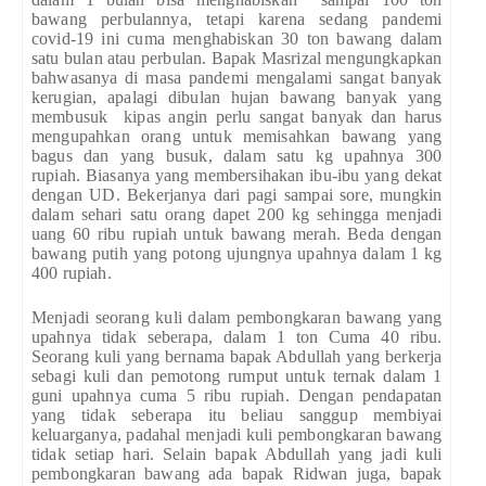
bawang perbulannya, tetapi karena sedang pandemi
covid-19 ini cuma menghabiskan 30 ton bawang dalam
satu bulan atau perbulan. Bapak Masrizal mengungkapkan
bahwasanya di masa pandemi mengalami sangat banyak
kerugian, apalagi dibulan hujan bawang banyak yang
membusuk kipas angin perlu sangat banyak dan harus
mengupahkan orang untuk memisahkan bawang yang
bagus dan yang busuk, dalam satu kg upahnya 300
rupiah. Biasanya yang membersihakan ibu-ibu yang dekat
dengan UD. Bekerjanya dari pagi sampai sore, mungkin
dalam sehari satu orang dapet 200 kg sehingga menjadi
uang 60 ribu rupiah untuk bawang merah. Beda dengan
bawang putih yang potong ujungnya upahnya dalam 1 kg
400 rupiah.
Menjadi seorang kuli dalam pembongkaran bawang yang
upahnya tidak seberapa, dalam 1 ton Cuma 40 ribu.
Seorang kuli yang bernama bapak Abdullah yang berkerja
sebagi kuli dan pemotong rumput untuk ternak dalam 1
guni upahnya cuma 5 ribu rupiah. Dengan pendapatan
yang tidak seberapa itu beliau sanggup membiyai
keluarganya, padahal menjadi kuli pembongkaran bawang
tidak setiap hari. Selain bapak Abdullah yang jadi kuli
pembongkaran bawang ada bapak Ridwan juga, bapak