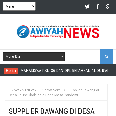
S
Berita
MAHASISWA KKN 06 DAN DPL SERAHKAN AL-QUR’AN U
E
A
ZAWIYAH NEWS
Serba-Serbi
Supplier Bawang di
Desa Seuneubok Pidie Pada Masa Pandemi
R
SUPPLIER BAWANG DI DESA
C