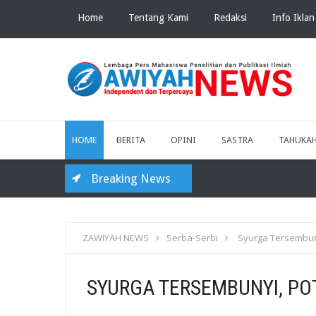
Home
Tentang Kami
Redaksi
Info Iklan
HOME
BERITA
OPINI
SASTRA
TAHUKA
Breaking News
KKN
ZAWIYAH NEWS
Serba-Serbi
Syurga Tersembuny
SYURGA TERSEMBUNYI, PO