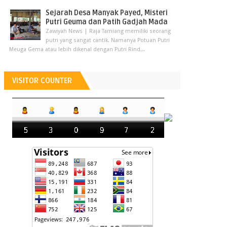
Sejarah Desa Manyak Payed, Misteri
Putri Geuma dan Patih Gadjah Mada
Zawiyah News | Raja Tamiang memiliki seorang
putri yang sangat cantik. Namanya Potuan Putri
Meuga Gema atau lebih dikenal dengan Putri Rind...
VISITOR COUNTER