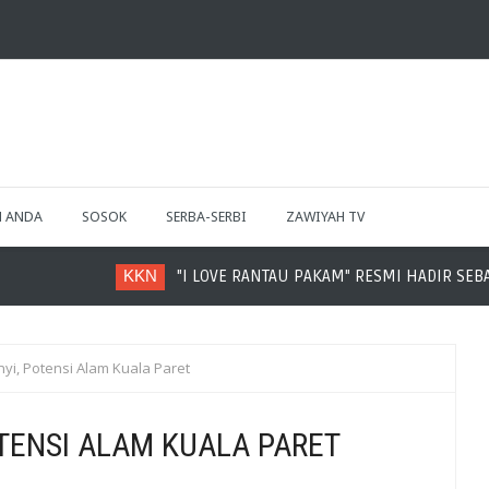
H ANDA
SOSOK
SERBA-SERBI
ZAWIYAH TV
"I LOVE RANTAU PAKAM" RESMI HADIR SEBAGAI IKON DESA RANTA
i, Potensi Alam Kuala Paret
TENSI ALAM KUALA PARET