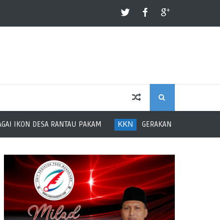
S
U PAKAM
KKN
GERAKAN SEHAT PERERAT KEBERSAMAAN IBU-
E
A
R
C