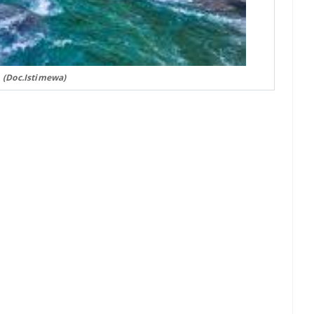
:
(Doc.Istimewa)