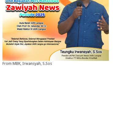
From MBK, Irwansyah, S.Sos