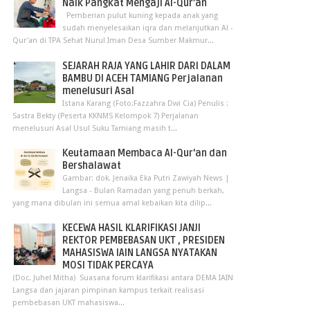
Naik Pangkat Mengaji Al-Qur’an
Pemberian pulut kuning kepada anak yang
sudah menyelesaikan iqra dan melanjutkan Al -
Qur'an di TPA Sehat Nurul Iman Desa Sumber Makmur...
SEJARAH RAJA YANG LAHIR DARI DALAM
BAMBU DI ACEH TAMIANG Perjalanan
menelusuri Asal
Istana Karang (Foto:Fazzahra Dwi Cia) Penulis :
Sastra Bekty (Peserta KKNMS Kelompok 7) Perjalanan
menelusuri Asal Usul Suku Tamiang masih t...
Keutamaan Membaca Al-Qur'an dan
Bershalawat
Gambar: dok. Jenaika Eka Putri Zawiyah News |
Langsa - Bulan Ramadan yang penuh berkah,
yang mana dibulan ini semua amal kebaikan kita dilip...
KECEWA HASIL KLARIFIKASI JANJI
REKTOR PEMBEBASAN UKT , PRESIDEN
MAHASISWA IAIN LANGSA NYATAKAN
MOSI TIDAK PERCAYA
(Doc. Juhel Mitha) Suasana forum klarifikasi antara DEMA IAIN
Langsa dan jajaran pimpinan kampus terkait realisasi
pembebasan UKT mahasiswa...