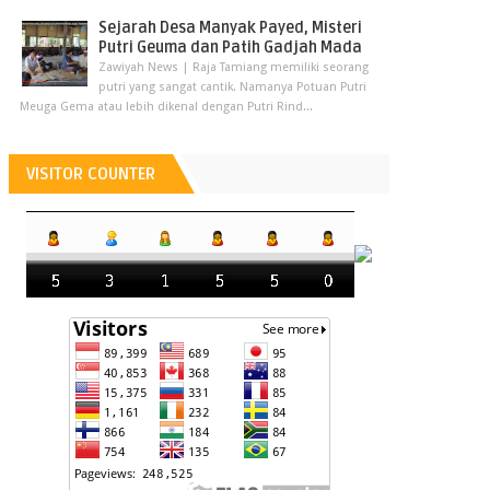
Sejarah Desa Manyak Payed, Misteri
Putri Geuma dan Patih Gadjah Mada
Zawiyah News | Raja Tamiang memiliki seorang
putri yang sangat cantik. Namanya Potuan Putri
Meuga Gema atau lebih dikenal dengan Putri Rind...
VISITOR COUNTER