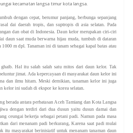
ngai kecamatan langsa timur kota langsa.
tumbuh dengan cepat, berumur panjang, berbunga sepanjang
sal dai daerah tropis, dan suptropis di asia selatan. Pada
gan dan obat di Indonesia. Daun kelor merupakan ciri-ciri
elai daun saat muda berwarna hijau muda, tumbuh di dataran
n 1000 m dpl. Tanaman ini di tanam sebagai kapal batas atau
aib. Hal itu salah salah satu mitos dari daun kelor. Tak
 peluntur jimat. Ada kepercayaan di masyarakat daun kelor ini
una dan ilmu hitam. Meski demikian, tanaman kelor ini juga
n kelor ini sudah di ekspor ke korea selatan.
 berada antara perbatasan Aceh Tamiang dan Kota Langsa
iwa dengan terdiri dari dua dusun yaitu dusun damai dan
ng ceungai bekerja sebagai petani padi. Namun pada masa
kan dari menanam padi berkurang, Karena saat padi mulai
 itu masyarakat berinisiatif untuk menanam tanaman daun