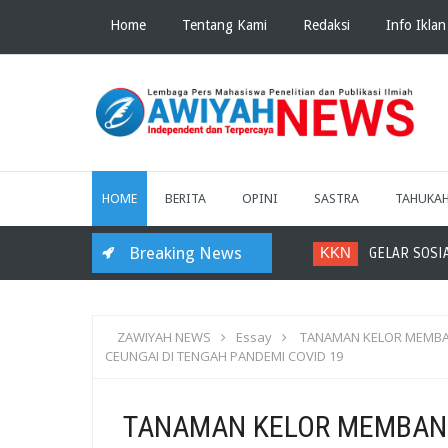
Home
Tentang Kami
Redaksi
Info Iklan
HOME
BERITA
OPINI
SASTRA
TAHUKA
Breaking News
KKN
GELAR SOSIALI
ZAWIYAH NEWS
Essay
TANAMAN KELOR MEMBA
CEUNGAI DI TENGAH PANDEMI COVID 19
TANAMAN KELOR MEMBAN