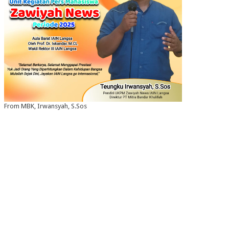
From MBK, Irwansyah, S.Sos