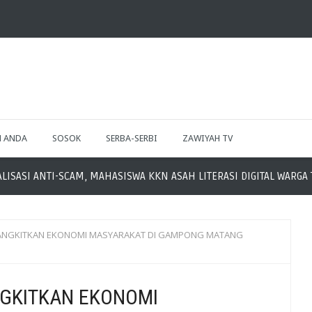
H ANDA
SOSOK
SERBA-SERBI
ZAWIYAH TV
SASI ANTI-SCAM, MAHASISWA KKN ASAH LITERASI DIGITAL WARGA T
NGKITKAN EKONOMI MASYARAKAT DI GAMPONG MATANG
GKITKAN EKONOMI