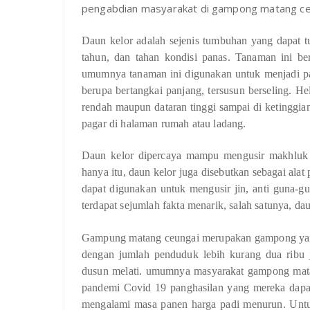
pengabdian masyarakat di gampong matang ceu
Daun kelor adalah sejenis tumbuhan yang dapat 
tahun, dan tahan kondisi panas. Tanaman ini bera
umumnya tanaman ini digunakan untuk menjadi pan
berupa bertangkai panjang, tersusun berseling. H
rendah maupun dataran tinggi sampai di ketinggia
pagar di halaman rumah atau ladang.
Daun kelor dipercaya mampu mengusir makhluk gh
hanya itu, daun kelor juga disebutkan sebagai alat
dapat digunakan untuk mengusir jin, anti guna-g
terdapat sejumlah fakta menarik, salah satunya, dau
Gampung matang ceungai merupakan gampong yang
dengan jumlah penduduk lebih kurang dua ribu j
dusun melati. umumnya masyarakat gampong mata
pandemi Covid 19 panghasilan yang mereka dapat
mengalami masa panen harga padi menurun. Untuk