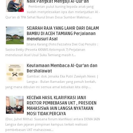
Naik Pangkat Mengaji Al-Qur’an
Pemberian pulut kuning kepada anak yang
sudah menyelesaikan iqra dan melanjutkan Al -
Qur'an di TPA Sehat Nurul Iman Desa Sumber Makmur...
SEJARAH RAJA YANG LAHIR DARI DALAM
BAMBU DI ACEH TAMIANG Perjalanan
menelusuri Asal
Istana Karang (Foto:Fazzahra Dwi Cia) Penulis :
Sastra Bekty (Peserta KKNMS Kelompok 7) Perjalanan
menelusuri Asal Usul Suku Tamiang masih t...
Keutamaan Membaca Al-Qur'an dan
Bershalawat
Gambar: dok. Jenaika Eka Putri Zawiyah News |
Langsa - Bulan Ramadan yang penuh berkah,
yang mana dibulan ini semua amal kebaikan kita dilip...
KECEWA HASIL KLARIFIKASI JANJI
REKTOR PEMBEBASAN UKT , PRESIDEN
MAHASISWA IAIN LANGSA NYATAKAN
MOSI TIDAK PERCAYA
(Doc. Juhel Mitha) Suasana forum klarifikasi antara DEMA IAIN
Langsa dan jajaran pimpinan kampus terkait realisasi
pembebasan UKT mahasiswa...